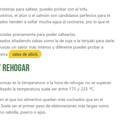
roteínas para saltear, puedes probar con el tofu.
tinos, el atún o el salmón son candidatos perfectos para el
os tienden a soltar mucha agua al cocinarse, por lo que el
ocidas previamente para poder saltearlas.
eados añadiendo salsas como la de soja o la teriyaki para darle
 buscas un sabor más intenso y diferente puedes probar a
estra
salsa de allioli.
y rehogar
técnicas es la temperatura: a la hora de rehogar no se superan
lteado la temperatura suele ser entre 175 y 225 ºC.
 en el que los alimentos quedan más cocinados que en el
 Suele ser el primer paso de elaboraciones más largas como
mo cebolla, puerro o apio.