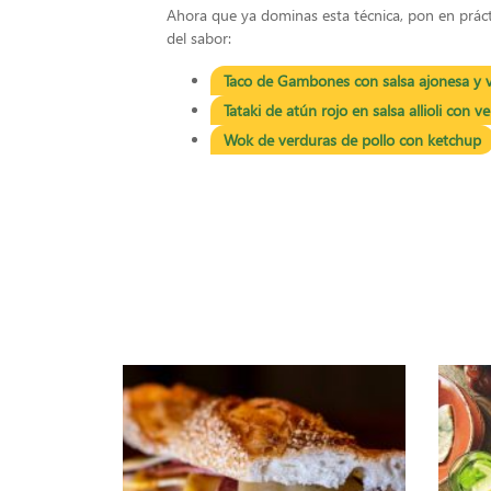
Ahora que ya dominas esta técnica, pon en práct
del sabor:
Taco de Gambones con salsa ajonesa y 
Tataki de atún rojo en salsa allioli con 
Wok de verduras de pollo con ketchup