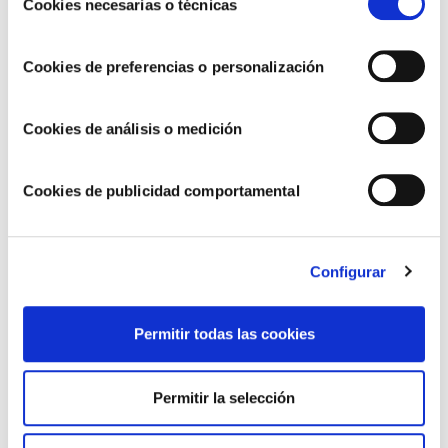
COOKIES
.
Cookies necesarias o técnicas
de
fósforo, niacina, vitamina D, B12 y B6. De hecho, el
consentimiento
contenido en B12 supera al de las carnes, huevos y quesos,
alimentos que son fuente natural de esta vitamina.
Cookies de preferencias o personalización
Ensaladas, pasteles fríos, al horno… las recetas con atún son
infinitas. ¡Anímate con este
tartar de atún con ajonesa
!
Cookies de análisis o medición
Cookies de publicidad comportamental
Configurar
Permitir todas las cookies
El verano, para inconformistas del
Permitir la selección
sabor