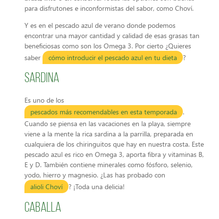
para disfrutones e inconformistas del sabor, como Choví.
Y es en el pescado azul de verano donde podemos
encontrar una mayor cantidad y calidad de esas grasas tan
beneficiosas como son los Omega 3. Por cierto ¿Quieres
saber
cómo introducir el pescado azul en tu dieta
?
Sardina
Es uno de los
pescados más recomendables en esta temporada
.
Cuando se piensa en las vacaciones en la playa, siempre
viene a la mente la rica sardina a la parrilla, preparada en
cualquiera de los chiringuitos que hay en nuestra costa. Este
pescado azul es rico en Omega 3, aporta fibra y vitaminas B,
E y D. También contiene minerales como fósforo, selenio,
yodo, hierro y magnesio. ¿Las has probado con
alioli Choví
?
¡Toda una delicia!
Caballa