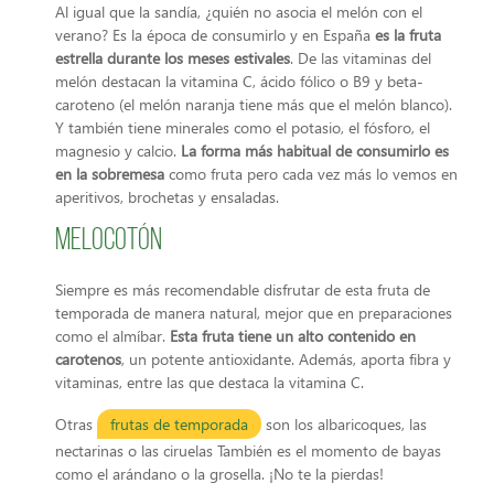
Al igual que la sandía, ¿quién no asocia el melón con el
verano? Es la época de consumirlo y en España
es la fruta
estrella durante los meses estivales
. De las vitaminas del
melón destacan la vitamina C, ácido fólico o B9 y beta-
caroteno (el melón naranja tiene más que el melón blanco).
Y también tiene minerales como el potasio, el fósforo, el
magnesio y calcio.
La forma más habitual de consumirlo es
en la sobremesa
como fruta pero cada vez más lo vemos en
aperitivos, brochetas y ensaladas.
Melocotón
Siempre es más recomendable disfrutar de esta fruta de
temporada de manera natural, mejor que en preparaciones
como el almíbar.
Esta fruta tiene un alto contenido en
carotenos
, un potente antioxidante. Además, aporta fibra y
vitaminas, entre las que destaca la vitamina C.
Otras
frutas de temporada
son los albaricoques, las
nectarinas o las ciruelas También es el momento de bayas
como el arándano o la grosella. ¡No te la pierdas!