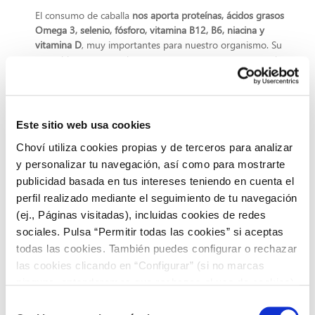
El consumo de caballa
nos aporta proteínas, ácidos grasos
Omega 3, selenio, fósforo, vitamina B12, B6, niacina y
vitamina D
, muy importantes para nuestro organismo. Su
carne blanca y suave hace que encontremos este pescado
azul, más allá de las conservas, en guisos, escabeches o en
preparaciones al horno.
Bonito
Este sitio web usa cookies
Choví utiliza cookies propias y de terceros para analizar
El mejor momento para consumir bonito es durante los
meses veraniegos. Hay múltiples recetas a cual más sabrosa
y personalizar tu navegación, así como para mostrarte
y se adapta muy bien como complemento en otras como
publicidad basada en tus intereses teniendo en cuenta el
ensaladas, pasta, tostadas… Es un pescado azul muy rico en
perfil realizado mediante el seguimiento de tu navegación
grasas saludables. Además, a
porta vitaminas B6, B12 y D y
(ej., Páginas visitadas), incluidas cookies de redes
minerales como selenio, fósforo y potasio.
sociales. Pulsa “Permitir todas las cookies” si aceptas
Atún
todas las cookies. También puedes configurar o rechazar
las cookies clicando en “Configurar” (si no marcas
El atún es un pescado muy versátil, exquisito y uno de los
ninguna, entenderemos que rechazas el uso de cookies)
más consumidos en nuestro país. En su composición
u obtener más información en nuestra
POLÍTICA DE
Selección
encontramos proteínas, ácidos grasos Omega 3, selenio,