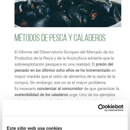
Métodos de pesca y caladeros
El informe del Observatorio Europeo del Mercado de los
Productos de la Pesca y de la Acuicultura advierte que la
sobreexplotación pesquera es una realidad. El
precio del
pescado en los últimos ocho años se ha incrementado
en
mayor medida que el resto de alimentos de la cesta de la
compra. Sin embargo, ese no es el mayor problema.
Es necesario
concienciar al consumidor
de que garantizar la
sostenibilidad de los caladeros
urge. Uno de los ejemplos
más claros es la sardina ibérica que se encuentra en peligro
de desaparición. Por ello, respetar la época de cría es
imprescindible así como escoger el pescado en función de la
época del año.
Por otro lado, la única forma de realizar una pesca
Este sitio web usa cookies