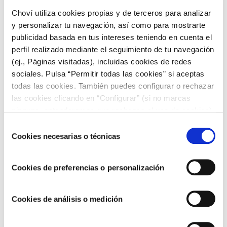
sostenible es empleando métodos que respeten el medio
marino. La pesca de arrastre, con dinamita, de cerco o a la
Choví utiliza cookies propias y de terceros para analizar
deriva son artes que deben ser sustituidas por
palangre,
y personalizar tu navegación, así como para mostrarte
nasas, trampas y anzuelos
. De esta forma el número de
publicidad basada en tus intereses teniendo en cuenta el
especias ovadas disminuye y se limitan las capturas
perfil realizado mediante el seguimiento de tu navegación
sobreexplotadas o juveniles.
(ej., Páginas visitadas), incluidas cookies de redes
Consumir pescado de temporada tiene muchas ventajas
. No
sociales. Pulsa “Permitir todas las cookies” si aceptas
sólo se trata de disfrutar de
deliciosas recetas
, sino de
todas las cookies. También puedes configurar o rechazar
ahorrar dinero y
cuidar el medioambiente
. Son sólo
las cookies clicando en “Configurar” (si no marcas
pequeños gestos que pueden ayudar a que nuestro planeta
ninguna, entenderemos que rechazas el uso de cookies)
tenga un futuro mejor.
u obtener más información en nuestra
POLÍTICA DE
Selección
COOKIES
.
Cookies necesarias o técnicas
de
consentimiento
Cookies de preferencias o personalización
Cookies de análisis o medición