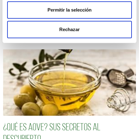
Permitir la selección
Rechazar
Qué salsa elegir según el tipo de plan
¿Qué es AOVE? Sus secretos al