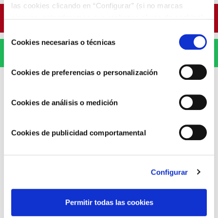
las cookies clicando en “Configurar” (si no marcas
ninguna, entenderemos que rechazas el uso de cookies)
Pinterest
u obtener más información en nuestra
POLÍTICA DE
Selección
COOKIES
.
Cookies necesarias o técnicas
de
WhatsApp
consentimiento
Cookies de preferencias o personalización
Cookies de análisis o medición
ARTÍCULOS RELACIONADOS
Cookies de publicidad comportamental
Configurar
Permitir todas las cookies