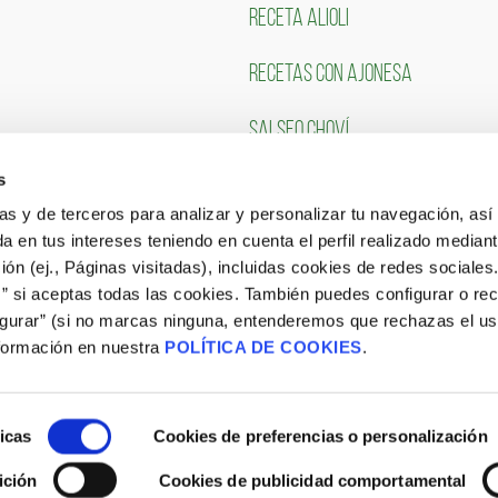
RECETA ALIOLI
RECETAS CON AJONESA
SALSEO CHOVÍ
s
CLIENTES
TRABAJA CON NOSOTR
ias y de terceros para analizar y personalizar tu navegación, asi
a en tus intereses teniendo en cuenta el perfil realizado mediant
Portal de Empleo
ón (ej., Páginas visitadas), incluidas cookies de redes sociales
s” si aceptas todas las cookies. También puedes configurar o re
CONSULTA NUESTRAS OFERTAS
igurar” (si no marcas ninguna, entenderemos que rechazas el u
formación en nuestra
POLÍTICA DE COOKIES
.
icas
Cookies de preferencias o personalización
ición
Cookies de publicidad comportamental
Aviso Legal
|
Política de Cookies
|
Site Map
|
Blog
|