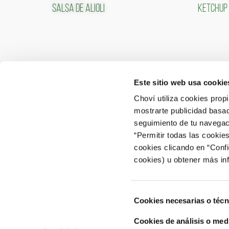
SALSA DE ALIOLI
KETCHUP
Este sitio web usa cookie
CONTACTO
ÁREA 
Choví utiliza cookies prop
mostrarte publicidad basad
ACCEDER
Contactar
seguimiento de tu navegaci
“Permitir todas las cookie
Atención al Consumidor: 902 566 522
cookies clicando en “Conf
Canal de Denuncias
cookies) u obtener más in
Selección
Cookies necesarias o técn
de
consentimiento
Cookies de análisis o med