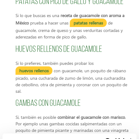
Patatas con pico de gallo y guacamole
Si lo que buscas es una
receta de guacamole con aroma a
México
prueba a hacer unas
patatas rellenas
de
guacamole, crema de queso y unas verduritas cortadas y
aderezadas en forma de pico de gallo.
Huevos rellenos de guacamole
Si lo prefieres, también puedes probar los
huevos rellenos
con guacamole, un poquito de rábano
picado, una cucharada de zumo de limón, una cucharadita
de cebollino, otra de pimienta y coronar con un poquito de
sal.
Gambas con guacamole
Sí, también es posible
combinar el guacamole con marisco
.
Por ejemplo unas gambas cocidas salpimentadas con un
poquito de pimienta picante y marinadas con una vinagreta
clásica, quedan de 10 cuando se acompañan con un