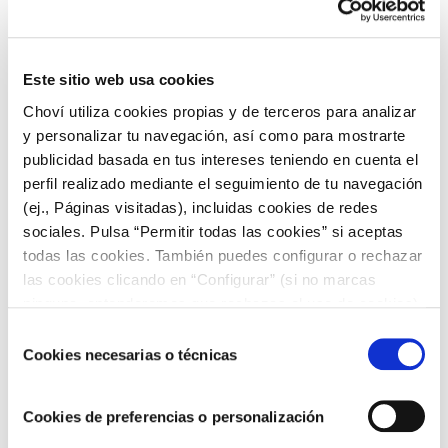
poquito de guacamole.
Sándwich de pollo y guacamole
Este sitio web usa cookies
Si te gustan los
sándwiches de pollo
y tienes por casa
Choví utiliza cookies propias y de terceros para analizar
un par de rebanadas de pan, una pechuga de pollo, un poco
y personalizar tu navegación, así como para mostrarte
de queso, tomate y lechuga, tuesta el pan y aplícale
una
publicidad basada en tus intereses teniendo en cuenta el
capa de guacamole en la cara interna de las rebanadas para
perfil realizado mediante el seguimiento de tu navegación
llevar tu sándwich a otro nivel.
(ej., Páginas visitadas), incluidas cookies de redes
Esto son solo doce
ejemplos de recetas que se pueden
sociales. Pulsa “Permitir todas las cookies” si aceptas
hacer, combinar o acompañar con guacamole
. Las opciones
todas las cookies. También puedes configurar o rechazar
son, sin embargo, casi tantas como alcance tu imaginación y
las cookies clicando en “Configurar” (si no marcas
ganas de probar en cocina.
ninguna, entenderemos que rechazas el uso de cookies)
Dicho esto, te recordamos que cualquiera de estas recetas o
u obtener más información en nuestra
POLÍTICA DE
Selección
las que se te ocurran que puedan maridar a las mil
COOKIES
.
Cookies necesarias o técnicas
de
maravillas con el guacamole funcionarán igual -o mejor- con
consentimiento
el alioli de aguacate Choví.
Un aderezo espectacular que no
puede faltar en las cocinas de los amantes del buen comer.
Cookies de preferencias o personalización