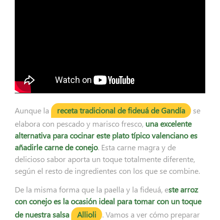
Aunque la
receta tradicional de fideuá de Gandía
se
elabora con pescado y marisco fresco,
una excelente
alternativa para cocinar este plato típico valenciano es
añadirle carne de conejo
. Esta carne magra y de
delicioso sabor aporta un toque totalmente diferente,
según el resto de ingredientes con los que se combine.
De la misma forma que la paella y la fideuá, e
ste arroz
con conejo es la ocasión ideal para tomar con un toque
de nuestra salsa
Allioli
. Vamos a ver cómo preparar