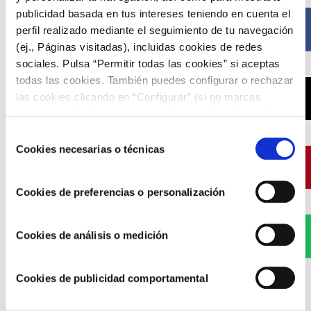
publicidad basada en tus intereses teniendo en cuenta el
Facebook
perfil realizado mediante el seguimiento de tu navegación
(ej., Páginas visitadas), incluidas cookies de redes
sociales. Pulsa “Permitir todas las cookies” si aceptas
todas las cookies. También puedes configurar o rechazar
X
las cookies clicando en “Configurar” (si no marcas
ninguna, entenderemos que rechazas el uso de cookies)
u obtener más información en nuestra
POLÍTICA DE
Selección
COOKIES
.
Cookies necesarias o técnicas
de
Pinterest
consentimiento
Cookies de preferencias o personalización
WhatsApp
Cookies de análisis o medición
Cookies de publicidad comportamental