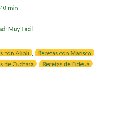
 40 min
tad: Muy Fácil
s con Alioli
,
Recetas con Marisco
,
s de Cuchara
,
Recetas de Fideuá