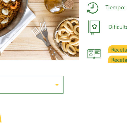
Tiempo:
Dificul
Receta
Receta
a