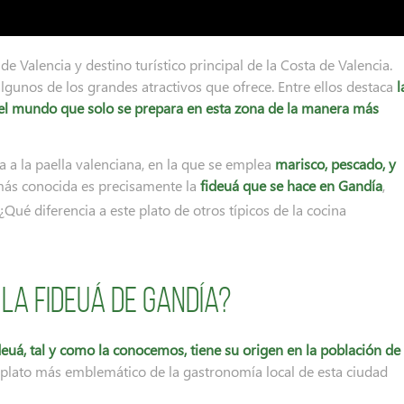
 Valencia y destino turístico principal de la Costa de Valencia.
algunos de los grandes atractivos que ofrece. Entre ellos destaca
l
n el mundo que solo se prepara en esta zona de la manera más
a a la paella valenciana, en la que se emplea
marisco, pescado, y
 más conocida es precisamente la
fideuá que se hace en Gandía
,
 ¿Qué diferencia a este plato de otros típicos de la cocina
 la fideuá de Gandía?
ideuá, tal y como la conocemos, tiene su origen en la población de
el plato más emblemático de la gastronomía local de esta ciudad