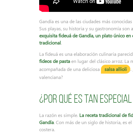
Gandía es una de las ciudades más conocidas de
Sus playas, su historia y su gastronomía son 
exquisita fideuá de Gandía, un plato único e
tradicional
.
La fideuá es una elaboración culinaria parecid
fideos de pasta
en lugar del clásico arroz. La
acompañada de una deliciosa
salsa allioli
.
valenciana?
¿Por qué es tan especial
La razón es simple.
La receta tradicional de f
Gandía
. Con más de un siglo de historia, es 
costera.