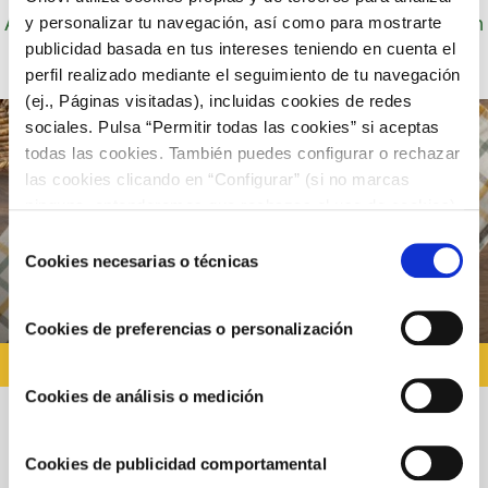
Autor: Cocineros de Choví, expertos en recetas con
y personalizar tu navegación, así como para mostrarte
salsas para el disfrute.
publicidad basada en tus intereses teniendo en cuenta el
perfil realizado mediante el seguimiento de tu navegación
(ej., Páginas visitadas), incluidas cookies de redes
sociales. Pulsa “Permitir todas las cookies” si aceptas
todas las cookies. También puedes configurar o rechazar
las cookies clicando en “Configurar” (si no marcas
ninguna, entenderemos que rechazas el uso de cookies)
u obtener más información en nuestra
POLÍTICA DE
Selección
COOKIES
.
Cookies necesarias o técnicas
de
consentimiento
Cookies de preferencias o personalización
RECETAS DE NAVIDAD
Cookies de análisis o medición
Merluza gratinada en salsa Allioli con
Cookies de publicidad comportamental
pimientos caramelizados