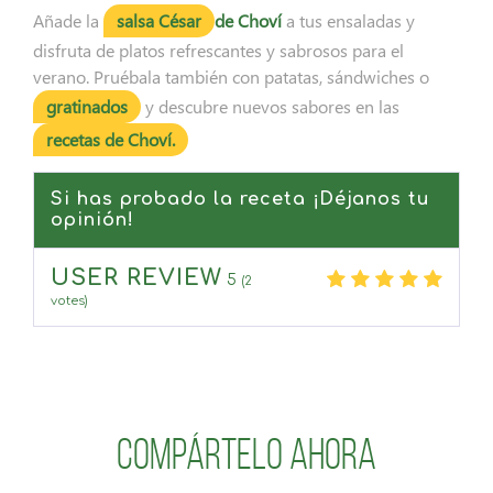
Añade la
salsa César
de Choví
a tus ensaladas y
disfruta de platos refrescantes y sabrosos para el
verano. Pruébala también con patatas, sándwiches o
gratinados
y descubre nuevos sabores en las
recetas
de Choví
.
Si has probado la receta ¡Déjanos tu
opinión!
USER REVIEW
5
(
2
votes)
Compártelo ahora