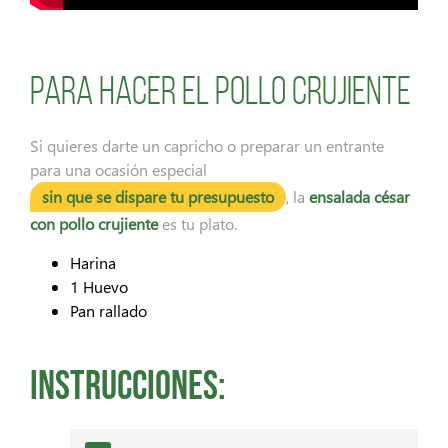
Para hacer el pollo crujiente
Si quieres darte un capricho o preparar un entrante
para una ocasión especial
sin que se dispare tu presupuesto
, la
ensalada césar
con pollo crujiente
es tu plato.
Harina
1 Huevo
Pan rallado
Instrucciones: