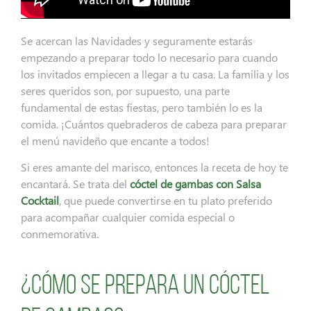
Se acercan las Navidades y seguramente estarás
empezando a preparar todo lo necesario para cuando
los invitados empiecen a llegar a tu casa. La familia y los
seres queridos son, por supuesto, una parte
fundamental de estas fiestas, pero también lo es la
comida. ¡Cuántos quebraderos de cabeza para preparar
el menú navideño que encante a todos!
Si eres amante del marisco, entonces la receta de hoy te
encantará. Se trata del
cóctel de gambas con Salsa
Cocktail
, que puede convertirse en tu plato preferido
para acompañar cualquier comida especial o
conmemorativa.
¿Cómo se prepara un cóctel