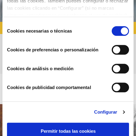
todas las cookies. También puedes configurar o rechazar
las cookies clicando en “Configurar” (si no marcas
ninguna, entenderemos que rechazas el uso de cookies)
u obtener más información en nuestra
POLÍTICA DE
Selección
RECETAS CON ALIOLI
COOKIES
.
Cookies necesarias o técnicas
de
consentimiento
Receta hamburguesa mediterránea
Cookies de preferencias o personalización
casera
Cookies de análisis o medición
Cookies de publicidad comportamental
Configurar
Permitir todas las cookies