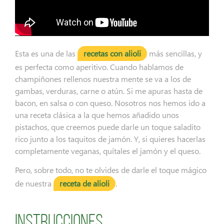
Esta es una de las
recetas con alioli
más sencillas, y
es perfecta como aperitivo. Cuando hablamos de
champiñones rellenos nuestra mente se va a los de
gambas, verduras, carne o atún. Si me apuras hasta de
bacon, en salsa o con queso. Nosotros nos hemos ido a
una receta clásica a la que hemos añadido unos
pistachos, que creemos puede darle un toque saladito
rico junto a los taquitos de jamón. Y, si quieres hacerlas
completamente veganas, quítales el jamón y el queso.
Pero, sobre todo, no te olvides de darle el toque mágico
de nuestra
receta de alioli
.
Instrucciones