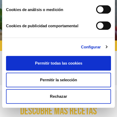
Cookies de análisis o medición
Cookies de publicidad comportamental
RECETAS PARA NOVATOS
Configurar
Permitir todas las cookies
Hamburguesas de pollo: 3 opciones low fat
sabrosas y fáciles
Permitir la selección
Rechazar
Descubre más recetas