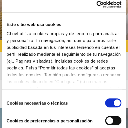
Este sitio web usa cookies
Choví utiliza cookies propias y de terceros para analizar
y personalizar tu navegación, así como para mostrarte
RECETAS CON SALSA CÉSAR
publicidad basada en tus intereses teniendo en cuenta el
perfil realizado mediante el seguimiento de tu navegación
(ej., Páginas visitadas), incluidas cookies de redes
Quesadilla de pollo con salsa césar
sociales. Pulsa “Permitir todas las cookies” si aceptas
todas las cookies. También puedes configurar o rechazar
las cookies clicando en “Configurar” (si no marcas
ninguna, entenderemos que rechazas el uso de cookies)
u obtener más información en nuestra
POLÍTICA DE
Selección
COOKIES
.
Cookies necesarias o técnicas
de
consentimiento
Cookies de preferencias o personalización