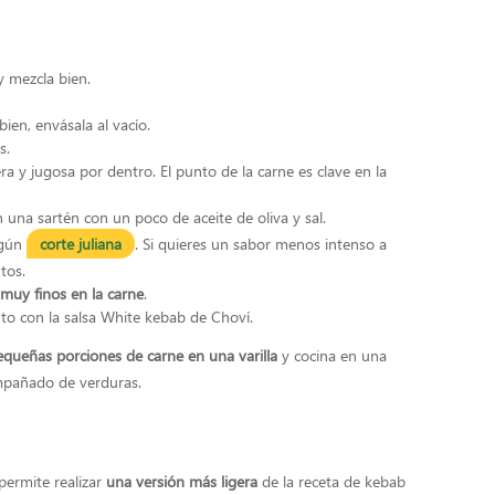
y mezcla bien.
 bien, envásala al vacío.
s.
a y jugosa por dentro. El punto de la carne es clave en la
 una sartén con un poco de aceite de oliva y sal.
egún
corte juliana
. Si quieres un sabor menos intenso a
tos.
 muy finos en la carne
.
nto con la salsa White kebab de Choví.
equeñas porciones de carne en una varilla
y cocina en una
pañado de verduras.
o
permite realizar
una versión más ligera
de la receta de kebab