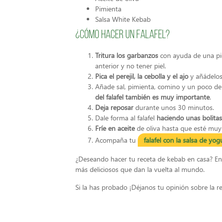
Pimienta
Salsa White Kebab
¿Cómo hacer un falafel?
Tritura los garbanzos
con ayuda de una pic
anterior y no tener piel.
Pica el perejil, la cebolla y el ajo
y añádelos
Añade sal, pimienta, comino y un poco de 
del falafel también es muy importante
.
Deja reposar
durante unos 30 minutos.
Dale forma al falafel
haciendo unas bolita
Fríe en aceite
de oliva hasta que esté muy
Acompaña tu
falafel con la salsa de yo
¿Deseando hacer tu receta de kebab en casa? Ent
más deliciosos que dan la vuelta al mundo.
Si la has probado ¡Déjanos tu opinión sobre la re