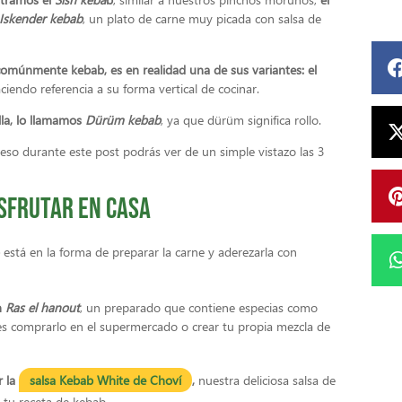
Iskender kebab
, un plato de carne muy picada con salsa de
omúnmente kebab, es en realidad una de sus variantes: el
haciendo referencia a su forma vertical de cocinar.
lla, lo llamamos
Dürüm kebab
, ya que dürüm significa rollo.
so durante este post podrás ver de un simple vistazo las 3
isfrutar en casa
está en la forma de preparar la carne y aderezarla con
n
Ras el hanout
, un preparado que contiene especias como
es comprarlo en el supermercado o crear tu propia mezcla de
r la
salsa Kebab White de Choví
,
nuestra deliciosa salsa de
tu receta de kebab.