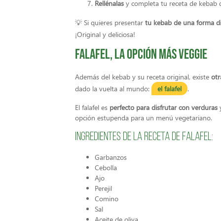
Rellénalas
y completa tu receta de kebab d
💡 Si quieres presentar
tu kebab de una forma di
¡Original y deliciosa!
Falafel, la opción más veggie
Además del kebab y su receta original, existe
otr
dado la vuelta al mundo:
el falafel
.
El falafel es
perfecto para disfrutar con verduras
y
opción estupenda para un menú vegetariano.
Ingredientes de la receta de Falafel:
Garbanzos
Cebolla
Ajo
Perejil
Comino
Sal
Aceite de oliva