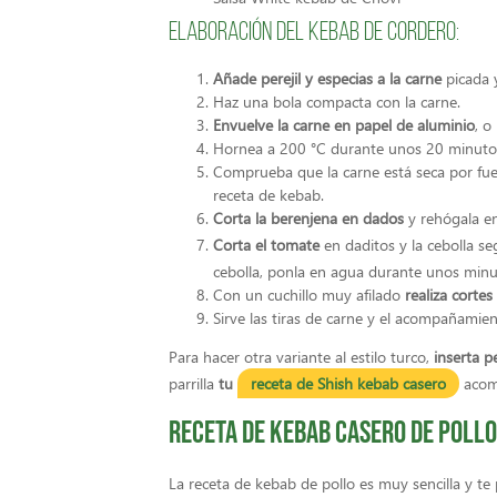
Elaboración del kebab de cordero:
Añade perejil y especias a la carne
picada 
Haz una bola compacta con la carne.
Envuelve la carne en papel de aluminio
, o
Hornea a 200 °C durante unos 20 minuto
Comprueba que la carne está seca por fuer
receta de kebab.
Corta la berenjena en dados
y rehógala en
Corta el tomate
en daditos y la cebolla s
cebolla, ponla en agua durante unos minu
Con un cuchillo muy afilado
realiza cortes
Sirve las tiras de carne y el acompañamie
Para hacer otra variante al estilo turco,
inserta p
parrilla
tu
receta de Shish kebab casero
acom
Receta de kebab casero de poll
La receta de kebab de pollo es muy sencilla y te 