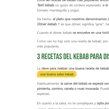
Testi kebab
,
un guiso de cordero especiado,
o el
tomate, mantequilla y yogur.
De hecho,
el plato que nosotros denominamos c
Döner kebab
.
Y es que
döner,
significa “girar”, 
Cuando el döner kebab
se envuelve en una torti
Como ves no hay solo una receta de kebab, por e
más populares.
3 Recetas del kebab para d
La
clave para realizar una buena receta de kebab
una buena salsa kebab
.
Habitualmente,
la carne del kebab se especia co
pimienta, comino, canela o nuez moscada
. Pued
especias.
En cuanto a la salsa, no te compliques y
opta po
yogur, elaborada especialmente para acompañar 