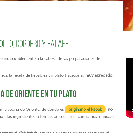
ollo, cordero y falafel
o indiscutiblemente a la cabeza de las preparaciones de
mos, la receta de kebab es un plato tradicional,
muy apreciado
na de Oriente en tu plato
en la cocina de Oriente, de donde es
originario el kebab
,
no
gún los ingredientes o formas de cocinar encontramos infinidad
ntramos el
Sish keba
b
, similar a nuestros pinchos morunos,
el