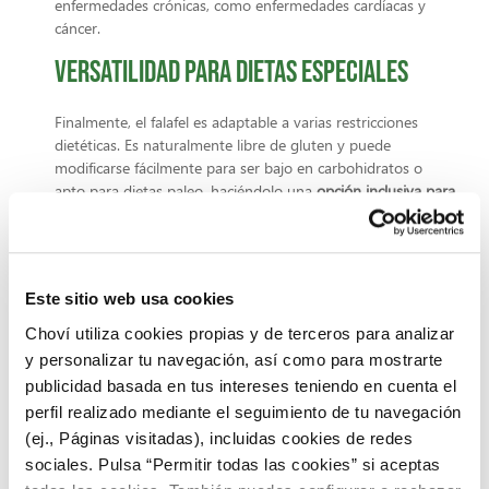
enfermedades crónicas, como enfermedades cardíacas y
cáncer.
Versatilidad para dietas especiales
Finalmente, el falafel es adaptable a varias restricciones
dietéticas. Es naturalmente libre de gluten y puede
modificarse fácilmente para ser bajo en carbohidratos o
apto para dietas paleo, haciéndolo una
opción inclusiva para
reuniones sociales y familiares.
Ideas de recetas con falafel
Este sitio web usa cookies
A la hora de crear tu Falafel, puedes optar por el modo más
Choví utiliza cookies propias y de terceros para analizar
tradicional, haciendo pequeñas bolas para hacer albóndigas,
formas más alargadas para hacer croquetas, o simplemente
y personalizar tu navegación, así como para mostrarte
hamburguesas veganas
, ya que admite diversas
publicidad basada en tus intereses teniendo en cuenta el
maneras de presentación, algo que
resulta interesante para
perfil realizado mediante el seguimiento de tu navegación
realizar en casa con los más pequeños
.
(ej., Páginas visitadas), incluidas cookies de redes
sociales. Pulsa “Permitir todas las cookies” si aceptas
Además,
puedes introducirlo en un bocadillo con pan de