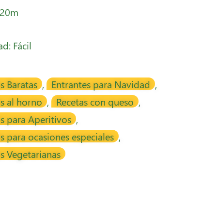
 20m
ad: Fácil
s Baratas
,
Entrantes para Navidad
,
s al horno
,
Recetas con queso
,
s para Aperitivos
,
s para ocasiones especiales
,
s Vegetarianas