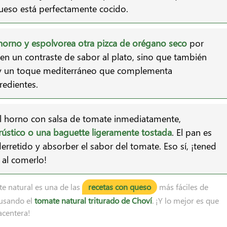
ueso está perfectamente cocido.
horno y espolvorea otra pizca de orégano seco
por
en un contraste de sabor al plato, sino que también
o y un toque mediterráneo que complementa
redientes.
al horno con salsa de tomate inmediatamente,
ústico o una baguette ligeramente tostada
. El pan es
erretido y absorber el sabor del tomate. Eso sí, ¡tened
al comerlo!
e natural es una de las
recetas con queso
más fáciles de
 usando el
tomate natural triturado de Choví
. ¡Y lo mejor es que
acentera!