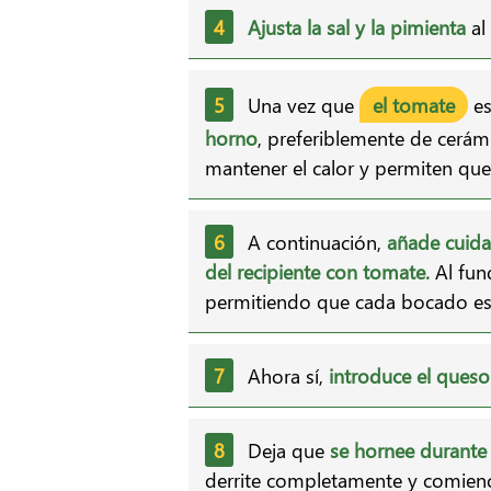
Ajusta la sal y la pimienta
al
Una vez que
el tomate
es
horno
, preferiblemente de cerám
mantener el calor y permiten que
A continuación,
añade cuida
del recipiente con tomate.
Al fun
permitiendo que cada bocado est
Ahora sí,
introduce el ques
Deja que
se hornee durante
derrite completamente y comience