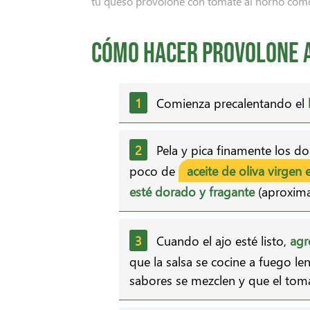
tu queso provolone con tomate al horno como 
Cómo hacer provolone a
Comienza precalentando el
Pela y pica finamente los do
poco de
aceite de oliva virgen 
esté dorado y fragante
(aproxim
Cuando el ajo esté listo,
agr
que la salsa se cocine a fuego l
sabores se mezclen y que el toma