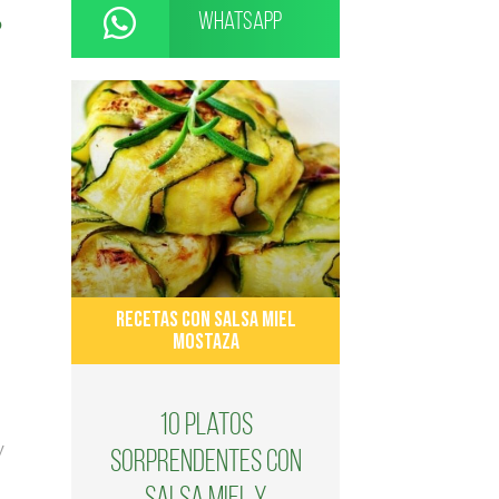
WhatsApp
o
RECETAS CON SALSA MIEL
MOSTAZA
10 platos
y
sorprendentes con