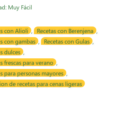
tad: Muy Fácil
s con Alioli
,
Recetas con Berenjena
,
as con gambas
,
Recetas con Gulas
,
s dulces
,
s frescas para verano
,
as para personas mayores
,
ion de recetas para cenas ligeras