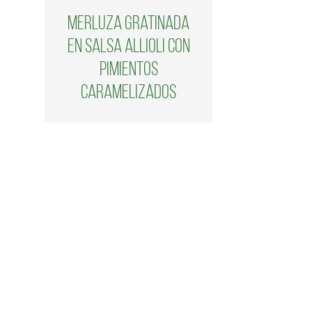
Merluza gratinada
en salsa Allioli con
pimientos
caramelizados