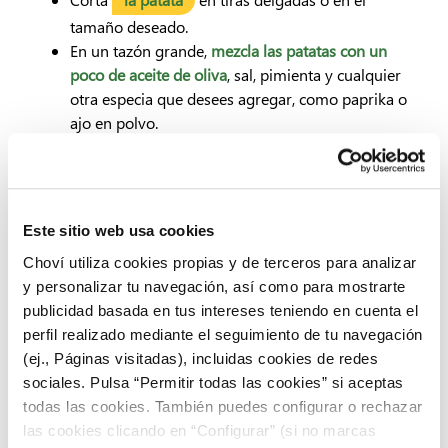
tamaño deseado.
En un tazón grande,
mezcla las patatas con un
poco de aceite de oliva
, sal, pimienta y cualquier
otra especia que desees agregar, como paprika o
ajo en polvo.
Precalienta la freidora durante
3 minutos a 200 °C.
Pasado ese tiempo, coloca las patatas en la cesta
de la freidora de aire
y cocina a 200 °C durante
unos 20-25 minutos
, o hasta que estén doradas y
Este sitio web usa cookies
crujientes. Agita cuando haya pasado la mitad del
Choví utiliza cookies propias y de terceros para analizar
tiempo para garantizar una cocción pareja.
y personalizar tu navegación, así como para mostrarte
Ya solo queda servir las patatas fritas en freidora de aire
publicidad basada en tus intereses teniendo en cuenta el
caliente, acompañadas de tu salsa favorita.
perfil realizado mediante el seguimiento de tu navegación
(ej., Páginas visitadas), incluidas cookies de redes
Recalentar patatas fritas
sociales. Pulsa “Permitir todas las cookies” si aceptas
todas las cookies. También puedes configurar o rechazar
sin que pierdan sabor
las cookies clicando en “Configurar” (si no marcas