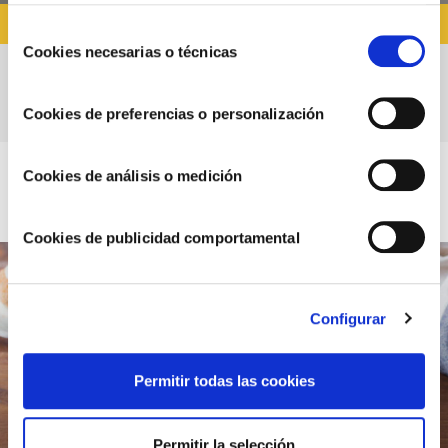
ninguna, entenderemos que rechazas el uso de cookies)
RECETAS CON SALSA BRAVA
u obtener más información en nuestra
POLÍTICA DE
Selección
COOKIES
.
Cookies necesarias o técnicas
de
consentimiento
BONIATO BRAVO
Cookies de preferencias o personalización
Cookies de análisis o medición
Cookies de publicidad comportamental
Configurar
Permitir todas las cookies
Permitir la selección