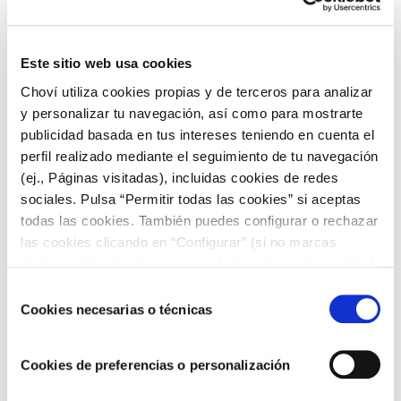
Retíralos de la sartén y
colócalos
sobre las patatas horneadas en la
Este sitio web usa cookies
bandeja
.
Choví utiliza cookies propias y de terceros para analizar
y personalizar tu navegación, así como para mostrarte
publicidad basada en tus intereses teniendo en cuenta el
Vierte la salsa verde previamente
perfil realizado mediante el seguimiento de tu navegación
preparada
sobre los filetes de lubina y
(ej., Páginas visitadas), incluidas cookies de redes
las patatas.
sociales. Pulsa “Permitir todas las cookies” si aceptas
todas las cookies. También puedes configurar o rechazar
las cookies clicando en “Configurar” (si no marcas
Hornea durante otros 10-15
ninguna, entenderemos que rechazas el uso de cookies)
minutos
, o hasta que la lubina esté
u obtener más información en nuestra
POLÍTICA DE
Selección
cocida y las patatas estén tiernas.
COOKIES
.
Cookies necesarias o técnicas
de
consentimiento
Y con esto ya tendrías otra versión de tu exquisita
Cookies de preferencias o personalización
lubina en salsa verde, pero además con unas deliciosas
patatas que combinarán estupendamente con el sabor