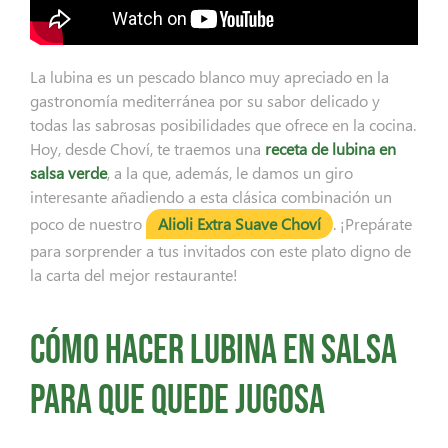
La lubina es un pescado blanco muy apreciado en la
gastronomía mediterránea por su sabor delicado y
todas las sabrosas posibilidades que ofrece en la cocina.
Hoy, desde Choví, te traemos una
receta de lubina en
salsa verde
, a la que, además, le damos un giro
interesante añadiendo a esta clásica combinación un
poco de nuestro
Alioli Extra Suave Choví
. ¡Prepárate
para sorprender a tus invitados con este plato digno de
la carta del mejor restaurante!
Cómo hacer lubina en salsa
para que quede jugosa