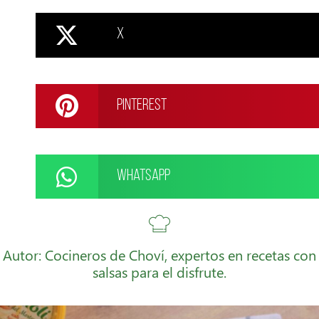
X
Pinterest
WhatsApp
Autor: Cocineros de Choví, expertos en recetas con
salsas para el disfrute.