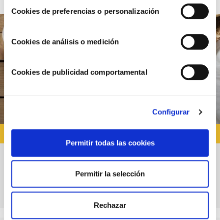
Cookies de preferencias o personalización
Cookies de análisis o medición
Cookies de publicidad comportamental
Configurar
RECETAS CON SALSA MIEL MOSTAZA
Permitir todas las cookies
Tartar de salmón y aguacate con salsa de
Permitir la selección
miel y mostaza Choví
Rechazar