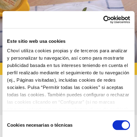
Este sitio web usa cookies
Choví utiliza cookies propias y de terceros para analizar
y personalizar tu navegación, así como para mostrarte
publicidad basada en tus intereses teniendo en cuenta el
RECETAS CON ALIOLI
perfil realizado mediante el seguimiento de tu navegación
(ej., Páginas visitadas), incluidas cookies de redes
sociales. Pulsa “Permitir todas las cookies” si aceptas
Timbal de merluza con alioli y espárragos
todas las cookies. También puedes configurar o rechazar
verdes
las cookies clicando en “Configurar” (si no marcas
ninguna, entenderemos que rechazas el uso de cookies)
u obtener más información en nuestra
POLÍTICA DE
Selección
COOKIES
.
Cookies necesarias o técnicas
de
consentimiento