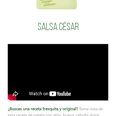
Salsa César
¿Buscas una receta fresquita y original?
Toma nota de
esta receta de patata con atún, huevo, cebolla dulce,