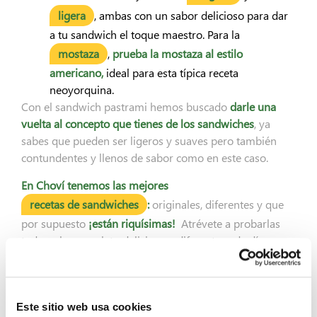
ligera
, ambas con un sabor delicioso para dar
a tu sandwich el toque maestro. Para la
mostaza
,
prueba la mostaza al estilo
americano,
ideal para esta típica receta
neoyorquina.
Con el sandwich pastrami hemos buscado
darle una
vuelta al concepto que tienes de los sandwiches
, ya
sabes que pueden ser ligeros y suaves pero también
contundentes y llenos de sabor como en este caso.
En Choví tenemos las mejores
recetas de sandwiches
:
originales, diferentes y que
por supuesto
¡están riquísimas!
Atrévete a probarlas
todas y haz un plato delicioso y diferente cada día.
¡Dale rienda suelta a tu imaginación culinaria con
nuestro recetario
!
Este sitio web usa cookies