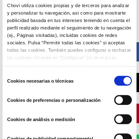
Choví utiliza cookies propias y de terceros para analizar
y personalizar tu navegación, así como para mostrarte
Compártelo ahora
publicidad basada en tus intereses teniendo en cuenta el
perfil realizado mediante el seguimiento de tu navegación
(ej., Páginas visitadas), incluidas cookies de redes
sociales. Pulsa “Permitir todas las cookies” si aceptas
todas las cookies. También puedes configurar o rechazar
Facebook
las cookies clicando en “Configurar” (si no marcas
ninguna, entenderemos que rechazas el uso de cookies)
u obtener más información en nuestra
POLÍTICA DE
Selección
COOKIES
.
Cookies necesarias o técnicas
X
de
consentimiento
Cookies de preferencias o personalización
Pinterest
Cookies de análisis o medición
Cookies de publicidad comportamental