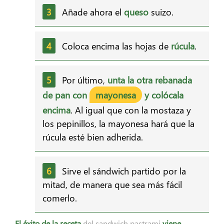
Añade ahora el
queso
suizo.
Coloca encima las hojas de
rúcula
.
Por último,
unta la otra rebanada
de pan con
mayonesa
y colócala
encima
. Al igual que con la mostaza y
los pepinillos, la mayonesa hará que la
rúcula esté bien adherida.
Sirve el sándwich partido por la
mitad, de manera que sea más fácil
comerlo.
El éxito de la receta
del sandwich pastrami
viene