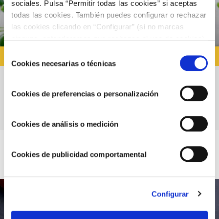
sociales. Pulsa “Permitir todas las cookies” si aceptas
todas las cookies. También puedes configurar o rechazar
las cookies clicando en “Configurar” (si no marcas
ninguna, entenderemos que rechazas el uso de cookies)
u obtener más información en nuestra
POLÍTICA DE
Selección
RECETAS CON SALMÓN
COOKIES
.
Cookies necesarias o técnicas
de
consentimiento
Tosta de salmón con queso fresco y
Cookies de preferencias o personalización
guacamole
Cookies de análisis o medición
Cookies de publicidad comportamental
Configurar