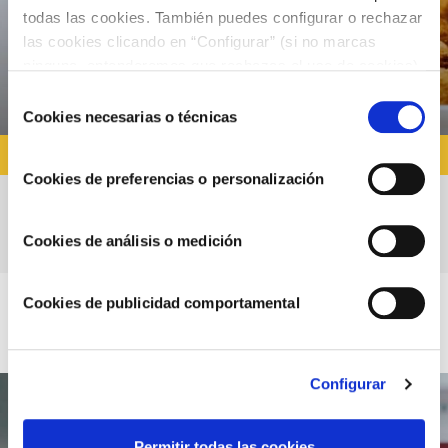
todas las cookies. También puedes configurar o rechazar
las cookies clicando en “Configurar” (si no marcas
ninguna, entenderemos que rechazas el uso de cookies)
u obtener más información en nuestra
POLÍTICA DE
Selección
COOKIES
.
Cookies necesarias o técnicas
de
consentimiento
QUÉ COMER HOY
Cookies de preferencias o personalización
Croquetas de puchero con Mayonesa
Cookies de análisis o medición
Cookies de publicidad comportamental
Configurar
Permitir todas las cookies