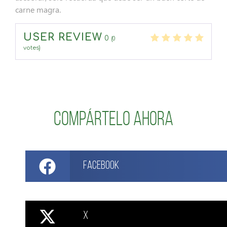
carne magra.
USER REVIEW
0
(
0
votes)
Compártelo ahora
Facebook
X