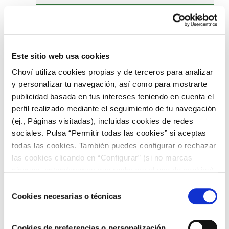
Nuez moscada
Este sitio web usa cookies
Sal
Choví utiliza cookies propias y de terceros para analizar
Elaboración de la bechamel
y personalizar tu navegación, así como para mostrarte
publicidad basada en tus intereses teniendo en cuenta el
perfil realizado mediante el seguimiento de tu navegación
Tamizar la harina.
(ej., Páginas visitadas), incluidas cookies de redes
sociales. Pulsa “Permitir todas las cookies” si aceptas
todas las cookies. También puedes configurar o rechazar
Calentar la leche en un cazo.
las cookies clicando en “Configurar” (si no marcas
ninguna, entenderemos que rechazas el uso de cookies)
u obtener más información en nuestra
POLÍTICA DE
Derretir la mantequilla en otra
Selección
COOKIES
.
Cookies necesarias o técnicas
cazuela a fuego lento. Una vez
de
consentimiento
derretida, añadir la harina tamizada y
dejar que se cueza, que coja algo de
Cookies de preferencias o personalización