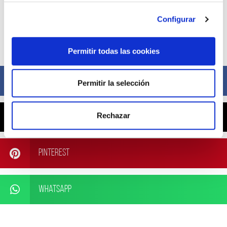
Configurar
Compártelo ahora
Permitir todas las cookies
Facebook
Permitir la selección
Rechazar
X
Pinterest
WhatsApp