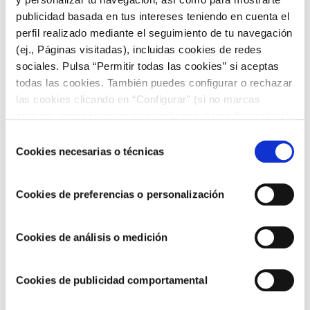
hidratarse este verano, no hay excusas para ponerse manos
publicidad basada en tus intereses teniendo en cuenta el
a la obra. ¡Combate la deshidratación y disfruta del buen
perfil realizado mediante el seguimiento de tu navegación
tiempo sin descuidar tu salud!
(ej., Páginas visitadas), incluidas cookies de redes
Recuerda que en nuestro blog encontrarás deliciosos platos
sociales. Pulsa “Permitir todas las cookies” si aceptas
para preparar esta temporada veraniega y superar el calor
todas las cookies. También puedes configurar o rechazar
con el mejor sabor.
las cookies clicando en “Configurar” (si no marcas
ninguna, entenderemos que rechazas el uso de cookies)
u obtener más información en nuestra
POLÍTICA DE
Selección
COOKIES
.
Cookies necesarias o técnicas
de
consentimiento
Cookies de preferencias o personalización
Cookies de análisis o medición
Cookies de publicidad comportamental