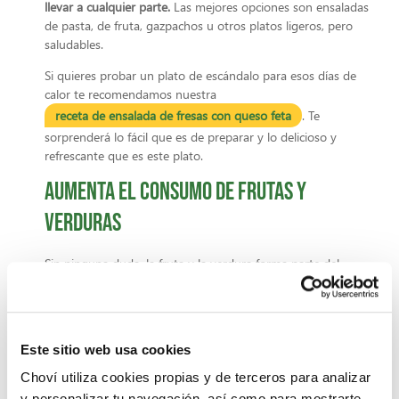
llevar a cualquier parte.
Las mejores opciones son ensaladas
de pasta, de fruta, gazpachos u otros platos ligeros, pero
saludables.
Si quieres probar un plato de escándalo para esos días de
calor te recomendamos nuestra
receta de ensalada de fresas con queso feta
. Te
sorprenderá lo fácil que es de preparar y lo delicioso y
refrescante que es este plato.
Aumenta el consumo de frutas y
verduras
Sin ninguna duda, la fruta y la verdura forma parte del
listado de
alimentos refrescantes para el verano
indispensables. Por ejemplo, la sandía es una de las frutas
favoritas de esta época del año porque nos da una gran
sensación refrescante y tiene un alto contenido en agua.
Este sitio web usa cookies
¡Perfecta si quieres mejorar la hidratación en verano!
Choví utiliza cookies propias y de terceros para analizar
Ahora que ya conoces algunos de los consejos para
y personalizar tu navegación, así como para mostrarte