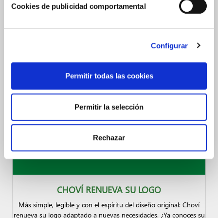
Cookies de publicidad comportamental
SERANTES, GANADOR DEL PREMIO CHOVÍ AL
MEJOR TRATAMIENTO DE LAS SALSAS
Choví patrocina el premio otorgado al Mejor Tratamiento de las
Salsas al restaurante Serantes en el XIV Campeonato de Pintxos
Configurar
Amstel Oro-Euskal Herriko ¡Te lo contamos todo a continuación!
Permitir todas las cookies
Permitir la selección
Rechazar
CHOVÍ RENUEVA SU LOGO
Más simple, legible y con el espíritu del diseño original: Choví
renueva su logo adaptado a nuevas necesidades. ¿Ya conoces su