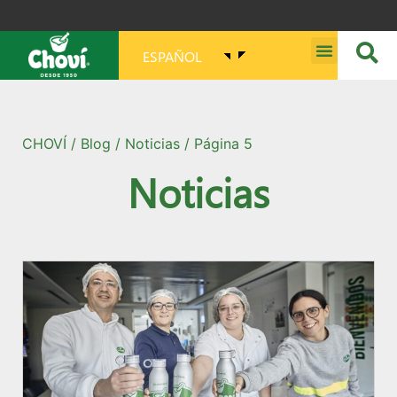
ESPAÑOL
MISIÓN, VISIÓN, PROPÓSITO Y VALORES
CHOVÍ
/
Blog
/
Noticias
/ Página 5
Noticias