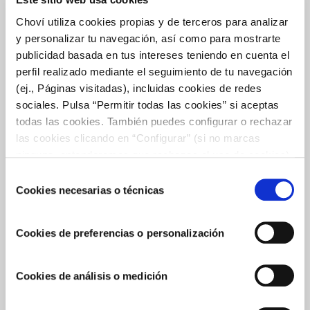
Choví utiliza cookies propias y de terceros para analizar
y personalizar tu navegación, así como para mostrarte
publicidad basada en tus intereses teniendo en cuenta el
CHOVÍ Y ALDEAS INFANTILES SOS FIRMAN SU
perfil realizado mediante el seguimiento de tu navegación
ACUERDO PARA 2020
(ej., Páginas visitadas), incluidas cookies de redes
Choví firma su acuerdo como Constructor de Futuro 2020 con
sociales. Pulsa “Permitir todas las cookies” si aceptas
Aldeas Infantiles SOS. Un programa orientado a apoyar a la
todas las cookies. También puedes configurar o rechazar
infancia más vulnerable. ¡Conócelo!
las cookies clicando en “Configurar” (si no marcas
ninguna, entenderemos que rechazas el uso de cookies)
u obtener más información en nuestra
POLÍTICA DE
Selección
COOKIES
.
Cookies necesarias o técnicas
de
consentimiento
Cookies de preferencias o personalización
Cookies de análisis o medición