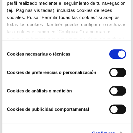
ARTÍCULOS RELACIONADOS
perfil realizado mediante el seguimiento de tu navegación
(ej., Páginas visitadas), incluidas cookies de redes
sociales. Pulsa “Permitir todas las cookies” si aceptas
todas las cookies. También puedes configurar o rechazar
las cookies clicando en “Configurar” (si no marcas
ninguna, entenderemos que rechazas el uso de cookies)
u obtener más información en nuestra
POLÍTICA DE
Selección
COOKIES
.
Cookies necesarias o técnicas
de
consentimiento
Cookies de preferencias o personalización
Seguimos avanzando hacia un modelo de
Cookies de análisis o medición
negocio más sostenible y responsable
Cookies de publicidad comportamental