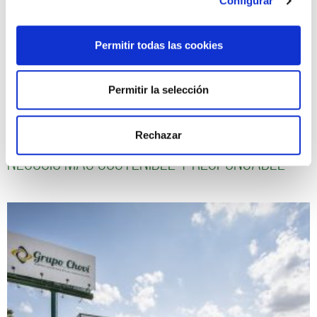
Configurar
Permitir todas las cookies
Permitir la selección
Seguimos avanzando hacia un modelo de
Rechazar
negocio más sostenible y responsable