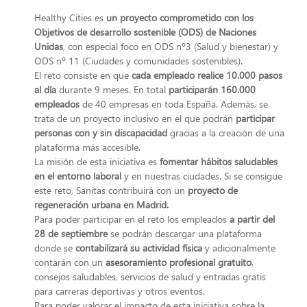
Healthy Cities es
un proyecto comprometido con los
Objetivos de desarrollo sostenible (ODS) de Naciones
Unidas
, con especial foco en ODS nº3 (Salud y bienestar) y
ODS nº 11 (Ciudades y comunidades sostenibles).
El reto consiste en que
cada empleado realice 10.000 pasos
al día
durante 9 meses. En total
participarán 160.000
empleados
de 40 empresas en toda España. Además, se
trata de un proyecto inclusivo en el que podrán
participar
personas con y sin discapacidad
gracias a la creación de una
plataforma más accesible.
La misión de esta iniciativa es
fomentar hábitos saludables
en el entorno laboral
y en nuestras ciudades. Si se consigue
este reto, Sanitas contribuirá con un
proyecto de
regeneración urbana en Madrid.
Para poder participar en el reto los empleados
a partir del
28 de septiembre
se podrán descargar una plataforma
donde se
contabilizará su actividad física
y adicionalmente
contarán con un
asesoramiento profesional gratuito
,
consejos saludables, servicios de salud y entradas gratis
para carreras deportivas y otros eventos.
Para poder valorar el impacto de esta iniciativa sobre la