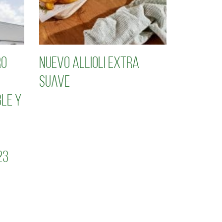
ro
Nuevo Allioli Extra
Suave
le y
23