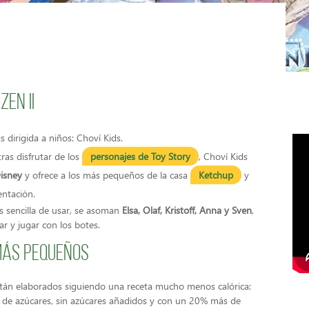
zen II
dirigida a niños: Choví Kids.
tras disfrutar de los
personajes de Toy Story
, Choví Kids
Disney
y ofrece a los más pequeños de la casa
Ketchup
y
ntación.
 sencilla de usar, se asoman
Elsa, Olaf, Kristoff, Anna y Sven
,
ar y jugar con los botes.
 más pequeños
tán elaborados siguiendo una receta mucho menos calórica:
de azúcares, sin azúcares añadidos y con un 20% más de