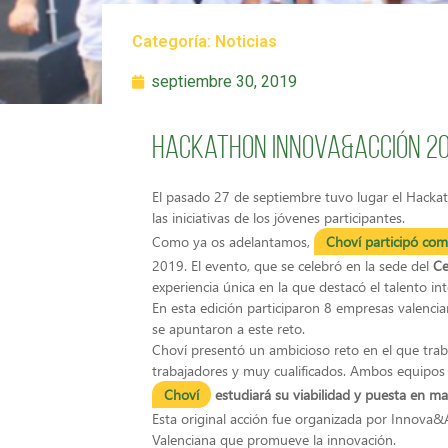
Categoría:
Noticias
septiembre 30, 2019
Hackathon Innova&Acción 201
El pasado 27 de septiembre tuvo lugar el Hacka
las iniciativas de los jóvenes participantes.
Como ya os adelantamos,
Choví participó co
2019. El evento, que se celebró en la sede del
Ce
experiencia única en la que destacó el talento int
En esta edición participaron 8 empresas valenci
se apuntaron a este reto.
Choví presentó un ambicioso reto en el que tra
trabajadores y muy cualificados. Ambos equipo
Choví
estudiará su viabilidad y puesta en ma
Esta original acción fue organizada por Innova&
Valenciana que promueve la innovación.