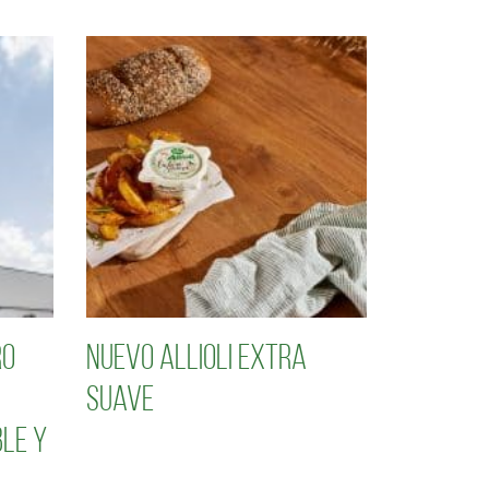
ro
Nuevo Allioli Extra
Suave
le y