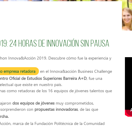
9: 24 horas de innovación sin pausa
thon Innova&Acción 2019. Descubre cómo fue la experiencia y
mo empresa retadora
en el Innova&acción Business Challenge
ntro Oficial de Estudios Superiores Barreira A+D
, fue una
electual que existe en nuestro país.
anas como retadoras de los 16 equipos de jóvenes talentos que
bajaron
dos equipos de jóvenes
muy comprometidos,
s sorprendieron con
propuestas innovadoras
, de las que
rcha.
Acción, marca de la Fundación Politécnica de la Comunidad