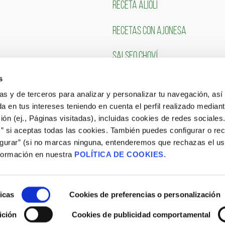
RECETA ALIOLI
RECETAS CON AJONESA
SALSEO CHOVÍ
s
CLIENTES
TRABAJA CON NOSOTR
ias y de terceros para analizar y personalizar tu navegación, asi
a en tus intereses teniendo en cuenta el perfil realizado mediant
Portal de Empleo
ón (ej., Páginas visitadas), incluidas cookies de redes sociales
s” si aceptas todas las cookies. También puedes configurar o re
CONSULTA NUESTRAS OFERTAS
igurar” (si no marcas ninguna, entenderemos que rechazas el u
formación en nuestra
POLÍTICA DE COOKIES
.
icas
Cookies de preferencias o personalización
ición
Cookies de publicidad comportamental
Aviso Legal
|
Política de Cookies
|
Site Map
|
Blog
|