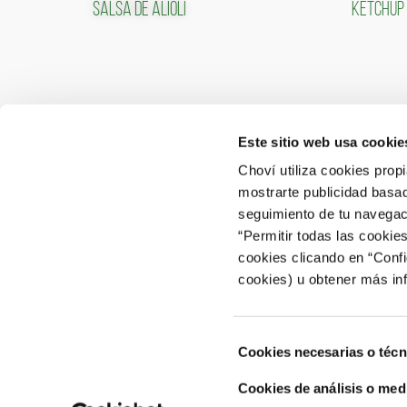
SALSA DE ALIOLI
KETCHUP
Este sitio web usa cookie
CONTACTO
ÁREA 
Choví utiliza cookies prop
mostrarte publicidad basad
ACCEDER
Contactar
seguimiento de tu navegaci
“Permitir todas las cookie
Atención al Consumidor: 902 566 522
cookies clicando en “Conf
Canal de Denuncias
cookies) u obtener más in
Selección
Cookies necesarias o técn
de
consentimiento
Cookies de análisis o med