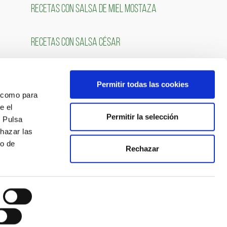
RECETAS CON SALSA DE MIEL MOSTAZA
RECETAS CON SALSA CÉSAR
Permitir todas las cookies
OS
SÍGUENOS
́ como para
e el
Permitir la selección
. Pulsa
chazar las
so de
Rechazar