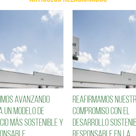
imos avanzando
Reafirmamos nuest
a un modelo de
compromiso con el
cio más sostenible y
desarrollo sostenib
onsable
responsable en la