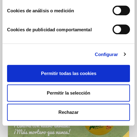
Cookies de análisis o medición
Cookies de publicidad comportamental
NUEVA GAMA SALSAS AJO NEGRO CHOVÍ
Toda la esencia de Choví con un toque único y diferente En
Configurar
Choví seguimos innovando y atendiendo a las nuevas
tendencias gastronómicas y de salud, lanzamos dos referencias
con el afamado Ajo Negro: Allioli Ajo
Permitir todas las cookies
Permitir la selección
Rechazar