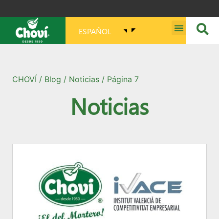
ESPAÑOL
MISIÓN, VISIÓN, PROPÓSITO Y VALORES
CHOVÍ
/
Blog
/
Noticias
/ Página 7
Noticias