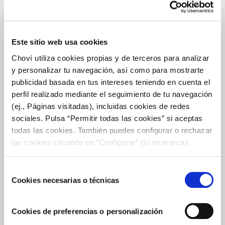
Este sitio web usa cookies
Choví utiliza cookies propias y de terceros para analizar
y personalizar tu navegación, así como para mostrarte
publicidad basada en tus intereses teniendo en cuenta el
perfil realizado mediante el seguimiento de tu navegación
(ej., Páginas visitadas), incluidas cookies de redes
NUEVAS BOLSAS MONODOSIS CHOVÍ KIDS
sociales. Pulsa “Permitir todas las cookies” si aceptas
Choví vuelve a innovar en la categoría de salsas lanzando una
todas las cookies. También puedes configurar o rechazar
bolsa de sobres monodosis que incluye un regalo sorpresa para
las cookies clicando en “Configurar” (si no marcas
los niños. Choví Kids incorpora a su gama de salsas infantiles y
ninguna, entenderemos que rechazas el uso de cookies)
mejoradas nutricionalmente
u obtener más información en nuestra
POLÍTICA DE
Selección
COOKIES
.
Cookies necesarias o técnicas
de
consentimiento
Cookies de preferencias o personalización