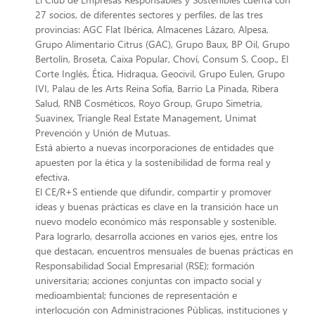
27 socios, de diferentes sectores y perfiles, de las tres
provincias: AGC Flat Ibérica, Almacenes Lázaro, Alpesa,
Grupo Alimentario Citrus (GAC), Grupo Baux, BP Oil, Grupo
Bertolín, Broseta, Caixa Popular, Choví, Consum S. Coop., El
Corte Inglés, Ética, Hidraqua, Geocivil, Grupo Eulen, Grupo
IVI, Palau de les Arts Reina Sofía, Barrio La Pinada, Ribera
Salud, RNB Cosméticos, Royo Group, Grupo Simetria,
Suavinex, Triangle Real Estate Management, Unimat
Prevención y Unión de Mutuas.
Está abierto a nuevas incorporaciones de entidades que
apuesten por la ética y la sostenibilidad de forma real y
efectiva.
El CE/R+S entiende que difundir, compartir y promover
ideas y buenas prácticas es clave en la transición hace un
nuevo modelo económico más responsable y sostenible.
Para lograrlo, desarrolla acciones en varios ejes, entre los
que destacan, encuentros mensuales de buenas prácticas en
Responsabilidad Social Empresarial (RSE); formación
universitaria; acciones conjuntas con impacto social y
medioambiental; funciones de representación e
interlocución con Administraciones Públicas, instituciones y