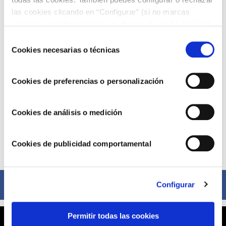
las cookies clicando en “Configurar” (si no marcas
ninguna, entenderemos que rechazas el uso de cookies)
u obtener más información en nuestra
POLÍTICA DE
Selección
COOKIES
.
Cookies necesarias o técnicas
de
consentimiento
Cookies de preferencias o personalización
Cookies de análisis o medición
Cookies de publicidad comportamental
Compártelo ahora
Facebook
Configurar
Permitir todas las cookies
X