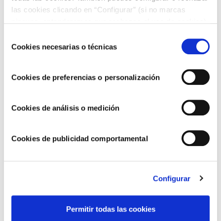
las cookies clicando en “Configurar” (si no marcas
ninguna, entenderemos que rechazas el uso de cookies)
u obtener más información en nuestra
POLÍTICA DE
Selección
COOKIES
.
Cookies necesarias o técnicas
de
Seguimos avanzando hacia un modelo de
consentimiento
negocio más sostenible y responsable
Cookies de preferencias o personalización
Cookies de análisis o medición
Cookies de publicidad comportamental
Configurar
Permitir todas las cookies