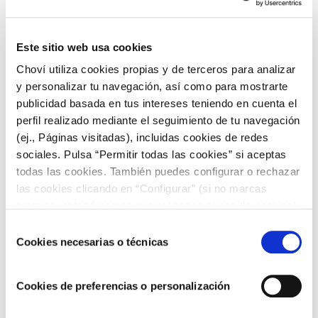
Algo con lo que también han conseguido marcar huella los
americanos es con su repostería. Existen diferentes postres
Este sitio web usa cookies
que pueden asociarse con una
auténtica cena americana
:
Choví utiliza cookies propias y de terceros para analizar
Cheesecake
y personalizar tu navegación, así como para mostrarte
Cookies caseras
publicidad basada en tus intereses teniendo en cuenta el
Brownie
Apple pie
perfil realizado mediante el seguimiento de tu navegación
Algunos dirán que postre ideal para una
cena típica
(ej., Páginas visitadas), incluidas cookies de redes
americana
es el cheesecake, receta que aunque es conocida
sociales. Pulsa “Permitir todas las cookies” si aceptas
en todo el mundo tiene en Nueva York su capital por
todas las cookies. También puedes configurar o rechazar
excelencia y que suele acompañarse con mermeladas de
las cookies clicando en “Configurar” (si no marcas
frutos rojos (fresa, frambuesa, arándanos, etc.).
ninguna, entenderemos que rechazas el uso de cookies)
Para otros un menú americano debe acabar con unas
u obtener más información en nuestra
POLÍTICA DE
Selección
cookies caseras con chispas de chocolate
mientras que los
COOKIES
.
Cookies necesarias o técnicas
de
más dulzones dirán que no puede faltar el
brownie con
consentimiento
helado de vainilla
.
Cookies de preferencias o personalización
Pero si quieres desmarcarte de verdad con el postre con una
buena Apple Pie impresionarás a todas (tarta de manzana).