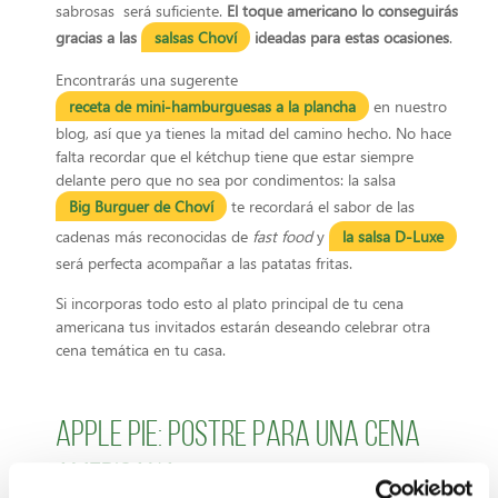
sabrosas será suficiente.
El toque americano lo conseguirás
gracias a las
salsas Choví
ideadas para estas ocasiones
.
Encontrarás una sugerente
receta de mini-hamburguesas a la plancha
en nuestro
blog, así que ya tienes la mitad del camino hecho. No hace
falta recordar que el kétchup tiene que estar siempre
delante pero que no sea por condimentos: la salsa
Big Burguer de Choví
te recordará el sabor de las
cadenas más reconocidas de
fast food
y
la salsa D-Luxe
será perfecta acompañar a las patatas fritas.
Si incorporas todo esto al plato principal de tu cena
americana tus invitados estarán deseando celebrar otra
cena temática en tu casa.
Apple pie: postre para una cena
americana