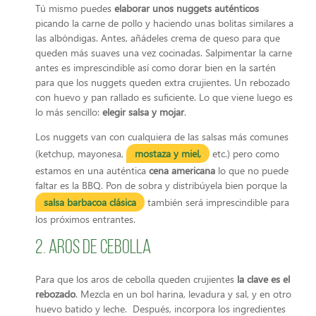
Tú mismo puedes
elaborar unos nuggets auténticos
picando la carne de pollo y haciendo unas bolitas similares a
las albóndigas. Antes, añádeles crema de queso para que
queden más suaves una vez cocinadas. Salpimentar la carne
antes es imprescindible así como dorar bien en la sartén
para que los nuggets queden extra crujientes. Un rebozado
con huevo y pan rallado es suficiente. Lo que viene luego es
lo más sencillo:
elegir salsa y mojar
.
Los nuggets van con cualquiera de las salsas más comunes
(ketchup, mayonesa,
mostaza y miel,
etc.) pero como
estamos en una auténtica
cena americana
lo que no puede
faltar es la BBQ. Pon de sobra y distribúyela bien porque la
salsa barbacoa clásica
también será imprescindible para
los próximos entrantes.
2. Aros de cebolla
Para que los aros de cebolla queden crujientes
la clave es el
rebozado
. Mezcla en un bol harina, levadura y sal, y en otro
huevo batido y leche. Después, incorpora los ingredientes