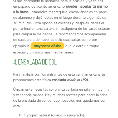
Si has encendido la barbacoa para la ocasión y ya te has
empapado de acento americano
puedes hacerlas tú mismo
a la brasa
untándoles mantequilla, envolviéndolas en papel
de aluminio y dejándolas en el fuego durante algo más de
30 minutos. Otra opción es cocerlas y, después, darles el
punto final en una sartén. En cualquiera de los casos estarán
para chuparse los dedos. Te recomendamos acompañarlas
de cualquiera de nuestras deliciosas salsas como por
ejemplo la
mayonesa clásica
que le dará un toque
especial y un poco más mediterráneo.
4. Ensalada de col
Para finalizar con los entrantes de esta cena americana te
proponemos esta típica
ensalada
made in USA
.
Únicamente necesitas col blanca cortada en juliana muy fina
y zanahoria rallada. Hay muchas recetas para hacer la salsa
de la ensalada de col aunque nosotros nos quedamos con
ésta:
1 yogurt natural (griego o azucarado).