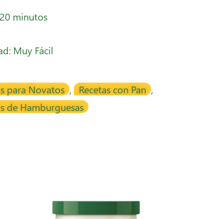
 20 minutos
tad: Muy Fácil
as para Novatos
,
Recetas con Pan
,
as de Hamburguesas