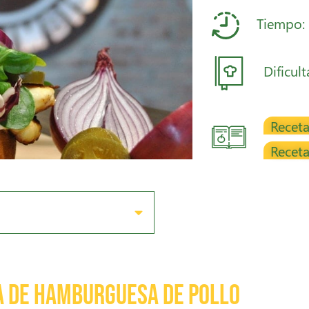
Tiempo:
Dificul
Recet
Recet
a de Hamburguesa de Pollo