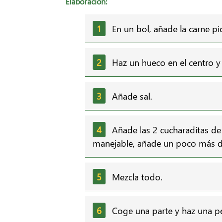
Elaboración:
En un bol, añade la carne p
Haz un hueco en el centro 
Añade sal.
Añade las 2 cucharaditas de
manejable, añade un poco más de
Mezcla todo.
Coge una parte y haz una p