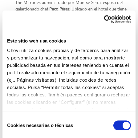
The Mirror es administrado por Montse Serra, esposa del
galardonado chef
Paco Pérez.
Ubicado en el hotel que tiene
el mismo nombre, The Mirror tiene un espacio luminoso y
elegante, y un menú excelente pero con una especialidad:
el
arroz «socarrat»
que es arroz a la parrilla con langostinos y
pepinos de mar. Con su base carbonizada y un increíble
Este sitio web usa cookies
sabor de fondo que denota que hay una base hecha con
productos de alta calidad del mar y el jardín.,
cada
Choví utiliza cookies propias y de terceros para analizar
cucharada es una explosión de sabor en tu boca.
y personalizar tu navegación, así como para mostrarte
Maná 75
publicidad basada en tus intereses teniendo en cuenta el
perfil realizado mediante el seguimiento de tu navegación
Justo al lado del Hotel W, de la maravillosa playa de la
(ej., Páginas visitadas), incluidas cookies de redes
Barceloneta, Maná 75 ofrece una
gran sala, luminosa y
sociales. Pulsa “Permitir todas las cookies” si aceptas
colorida, abierta a la cocina
. Abierto desde principios de
todas las cookies. También puedes configurar o rechazar
2017, este restaurante ofrece una cocina mediterránea, de
las cookies clicando en “Configurar” (si no marcas
fusión, mariscos y arroz. Estos últimos varían desde las doce
ninguna, entenderemos que rechazas el uso de cookies)
recetas diferentes de arroz negro hasta la
u obtener más información en nuestra
POLÍTICA DE
Selección
paella de verduras
. Como la tradición lo quiere, la sartén
COOKIES
.
Cookies necesarias o técnicas
de
de paella se presenta en el centro de la mesa,
felicidad para
los ojos y las papilas.
consentimiento