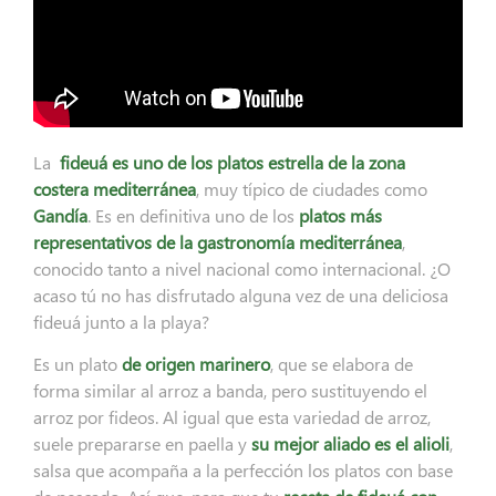
La
fideuá es uno de los platos estrella de la zona
costera mediterránea
, muy típico de ciudades como
Gandía
. Es en definitiva uno de los
platos más
representativos de la gastronomía mediterránea
,
conocido tanto a nivel nacional como internacional. ¿O
acaso tú no has disfrutado alguna vez de una deliciosa
fideuá junto a la playa?
Es un plato
de origen marinero
, que se elabora de
forma similar al arroz a banda, pero sustituyendo el
arroz por fideos. Al igual que esta variedad de arroz,
suele prepararse en paella y
su mejor aliado es el alioli
,
salsa que acompaña a la perfección los platos con base