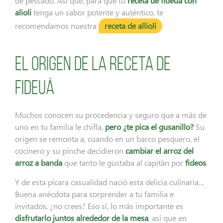
de pescado. Así que, para que tu
receta de fideuá con
alioli
tenga un sabor potente y auténtico, te
recomendamos nuestra
receta de allioli
El origen de la receta de
fideuá
Muchos conocen su procedencia y seguro que a más de
uno en tu familia le chifla,
pero ¿te pica el gusanillo?
Su
origen se remonta a, cuando en un barco pesquero, el
cocinero y su pinche decidieron
cambiar el arroz del
arroz a banda
que tanto le gustaba al capitán por
fideos
.
Y de esta pícara casualidad nació esta delicia culinaria…
Buena anécdota para sorprender a tu familia e
invitados, ¿no crees? Eso sí, lo más importante es
disfrutarlo juntos alrededor de la mesa
, así que en