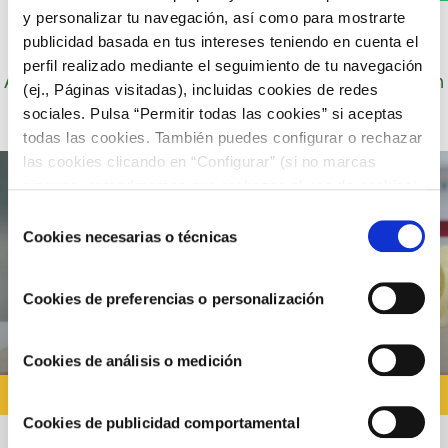
y personalizar tu navegación, así como para mostrarte
publicidad basada en tus intereses teniendo en cuenta el
perfil realizado mediante el seguimiento de tu navegación
Autor: Cocineros de Choví, expertos en recetas con
(ej., Páginas visitadas), incluidas cookies de redes
salsas para el disfrute.
sociales. Pulsa “Permitir todas las cookies” si aceptas
todas las cookies. También puedes configurar o rechazar
las cookies clicando en “Configurar” (si no marcas
ninguna, entenderemos que rechazas el uso de cookies)
u obtener más información en nuestra
POLÍTICA DE
Selección
COOKIES
.
Cookies necesarias o técnicas
de
consentimiento
Cookies de preferencias o personalización
Cookies de análisis o medición
RECETAS CON ALIOLI
Cookies de publicidad comportamental