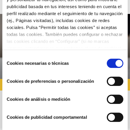
publicidad basada en tus intereses teniendo en cuenta el
perfil realizado mediante el seguimiento de tu navegación
(ej., Páginas visitadas), incluidas cookies de redes
sociales. Pulsa “Permitir todas las cookies” si aceptas
todas las cookies. También puedes configurar o rechazar
las cookies clicando en “Configurar” (si no marcas
ninguna, entenderemos que rechazas el uso de cookies)
u obtener más información en nuestra
POLÍTICA DE
Selección
COOKIES
.
Cookies necesarias o técnicas
de
consentimiento
Cookies de preferencias o personalización
RECETAS CON PESCADO
Cookies de análisis o medición
Bocadillo de Bacalao con Pisto y Allioli de
Lima
Cookies de publicidad comportamental