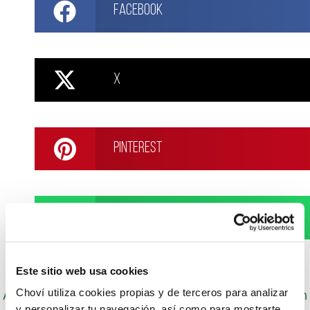
Facebook
X
Pinterest
WhatsApp
Este sitio web usa cookies
Autor: Cocineros de Choví, expertos en recetas con
Choví utiliza cookies propias y de terceros para analizar
salsas para el disfrute.
y personalizar tu navegación, así como para mostrarte