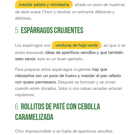
mezclar patata y remolacha
, añade un poco de nuestras
de alioli suave Choví y tendrás un entrante diferente y
delicioso.
Espárragos crujientes
5.
Los espárragos son
verduras de hoja verde
, así que si se
están buscando
ideas de aperitivos sencillos y que también
sean sanos
, este es un buen ejemplo.
Para preparar estos espárragos crujientes
hay que
rebozarlos con un poco de huevo y mezclar el pan rallado
con queso parmesano
. Después se hornean y se sirven
cuando estén dorados. Solos o con salsas variadas estarán
riquísimos.
Rollitos de paté con cebolla
6.
caramelizada
Otro imprescindible si se habla de aperitivos sencillos.