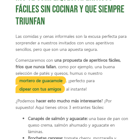
fáciles sin cocinar y que siempre
triunfan
Las comidas y cenas informales son la excusa perfecta para
sorprender a nuestros invitados con unos aperitivos
sencillos, pero que son una apuesta segura.
Comenzaremos con
una propuesta de aperitivos fáciles,
fríos que nunca fallan
, como por ejemplo, una buena
selección de patés y quesos, humus o nuestro
mortero de guacamole
, ¡perfecto para
dipear con tus amigos
al instante!
¿Podemos
hacer esto mucho más interesante
? ¡Por
supuesto! Aquí tienes otros 3 entrantes fáciles:
Canapés de salmón y aguacate:
una base de pan con
queso crema, salmón ahumado y aguacate en
láminas.
Brochetas caprese:
tomate cherry, mozzarella y