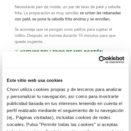
Necesitarás pan de molde, un par de latas de paté y cebolla
frita. La preparación es muy sencilla:
se untan las rebanadas
con paté, se pone la cebolla frita encima y se enrollan.
Se aconseja que se pongan unos palitos para sujetar el
rollito. Después, se hornea durante 10 minutos para que
quede crujiente.
Huevos rellenos de melocotón
7.
La peculiaridad de esta receta de
huevos rellenos es el melocotón
. La combinación del
Este sitio web usa cookies
sabor clásico con el toque dulce y fresco de la fruta será
toda una experiencia gastronómica.
Choví utiliza cookies propias y de terceros para analizar
y personalizar tu navegación, así como para mostrarte
Por lo que tiene todos los ingredientes para convertirse en
uno de los nuevos aperitivos sencillos y originales de tu
publicidad basada en tus intereses teniendo en cuenta el
recetario.
perfil realizado mediante el seguimiento de tu navegación
(ej., Páginas visitadas), incluidas cookies de redes
🧑‍🍳 Si el melocotón no te convence: prueba estas
sociales. Pulsa “Permitir todas las cookies” si aceptas
recetas de huevos rellenos