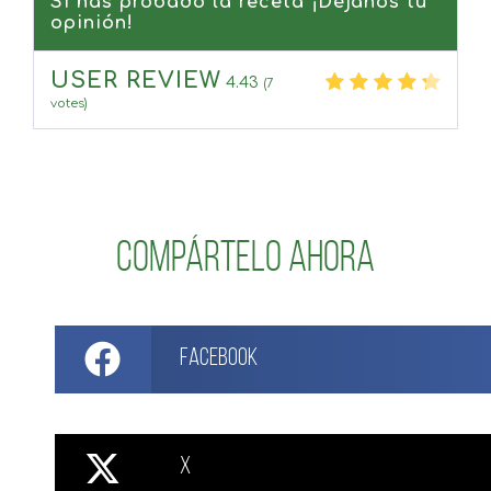
Si has probado la receta ¡Déjanos tu
opinión!
USER REVIEW
4.43
(
7
votes)
Compártelo ahora
Facebook
X