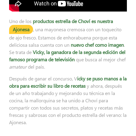
Uno de los
productos estrella de Choví es nuestra
Ajonesa
, una mayonesa cremosa con un toquecito
de ajo fresco. Estamos de enhorabuena porque esta
deliciosa salsa cuenta con un
nuevo chef como imagen
.
Se trata de
Vicky, la ganadora de la segunda edición del
famoso programa de televisión
que busca al mejor chef
amateur
del país.
Después de ganar el concurso, V
icky se puso manos a la
obra para escribir su libro de recetas
y ahora, después
de un año trabajando y mejorando su técnica en la
cocina, la mallorquina se ha unido a Choví para
compartir con todos sus secretos, platos y recetas más
frescas y sabrosas con el producto estrella del verano: la
Ajonesa.