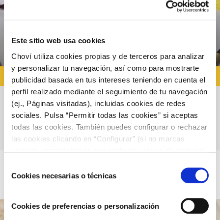
Este sitio web usa cookies
Choví utiliza cookies propias y de terceros para analizar
y personalizar tu navegación, así como para mostrarte
RECETAS CON PULPO
publicidad basada en tus intereses teniendo en cuenta el
perfil realizado mediante el seguimiento de tu navegación
(ej., Páginas visitadas), incluidas cookies de redes
Brocheta de papa y pulpo con alioli extra
sociales. Pulsa “Permitir todas las cookies” si aceptas
todas las cookies. También puedes configurar o rechazar
suave y pico de gallo
las cookies clicando en “Configurar” (si no marcas
ninguna, entenderemos que rechazas el uso de cookies)
u obtener más información en nuestra
POLÍTICA DE
Selección
COOKIES
.
Cookies necesarias o técnicas
de
consentimiento
Cookies de preferencias o personalización