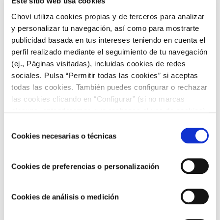
Este sitio web usa cookies
Tahini
1 limón
Choví utiliza cookies propias y de terceros para analizar
2 dientes de ajo
y personalizar tu navegación, así como para mostrarte
Comino
publicidad basada en tus intereses teniendo en cuenta el
Aceite de oliva
perfil realizado mediante el seguimiento de tu navegación
Sal
(ej., Páginas visitadas), incluidas cookies de redes
Elaboración:
sociales. Pulsa “Permitir todas las cookies” si aceptas
Lava las berenjenas
todas las cookies. También puedes configurar o rechazar
Ponlas enteras en una fuente y hornea a 180ºC
las cookies clicando en “Configurar” (si no marcas
durante una hora aproximadamente (el tiempo
ninguna, entenderemos que rechazas el uso de cookies)
exacto dependerá de tu horno). En esta salsa para
u obtener más información en nuestra
POLÍTICA DE
dipear, lo más importante es que las berenjenas estén
Selección
COOKIES
.
bien horneadas.
Cookies necesarias o técnicas
de
Una vez horneadas, quítales la piel.
consentimiento
Colócalas en un vaso para batidora, deshaciéndolas
con las manos.
Cookies de preferencias o personalización
Añade el ajo, el zumo de limón, el tahini, el comino,
un poco de aceite y sal.
Bate todo
Cookies de análisis o medición
Deja enfriar en la nevera
Puedes terminar con unas
semillas de sésamo o unos frutos