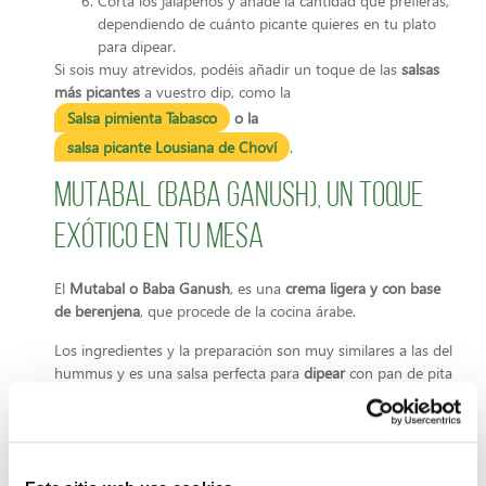
Corta los jalapeños y añade la cantidad que prefieras,
dependiendo de cuánto picante quieres en tu plato
para dipear.
Si sois muy atrevidos, podéis añadir un toque de las
salsas
más picantes
a vuestro dip, como la
Salsa pimienta Tabasco
o la
salsa picante Lousiana de Choví
.
Mutabal (Baba Ganush), un toque
exótico en tu mesa
El
Mutabal o Baba Ganush
, es una
crema ligera y con base
de berenjena
, que procede de la cocina árabe.
Los ingredientes y la preparación son muy similares a las del
hummus y es una salsa perfecta para
dipear
con pan de pita
o tortillas de maíz.
Ingredientes:
2 o 3 berenjenas