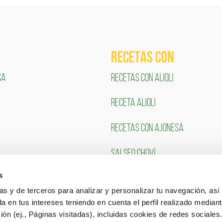
RECETAS COn
SA
RECETAS CON ALIOLI
RECETA ALIOLI
RECETAS CON AJONESA
SALSEO CHOVÍ
s
CLIENTES
TRABAJA CON NOSOTR
ias y de terceros para analizar y personalizar tu navegación, asi
a en tus intereses teniendo en cuenta el perfil realizado mediant
Portal de Empleo
ón (ej., Páginas visitadas), incluidas cookies de redes sociales