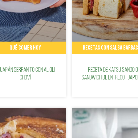
QUÉ COMER HOY
RECETAS CON SALSA BARBA
uapán Serranito con Alioli
Receta de Katsu Sando o
Choví
sandwich de entrecot japo