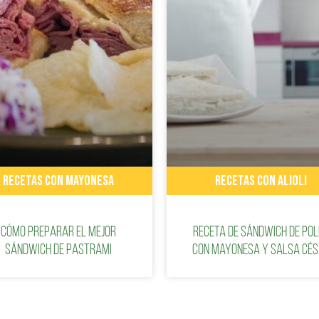
RECETAS CON MAYONESA
RECETAS CON ALIOLI
Cómo preparar el mejor
Receta de sándwich de pol
sándwich de pastrami
con mayonesa y salsa cé