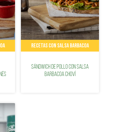
COA
RECETAS CON SALSA BARBACOA
Sándwich de pollo con salsa
nés
barbacoa Choví