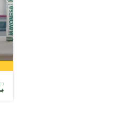
lo
sar