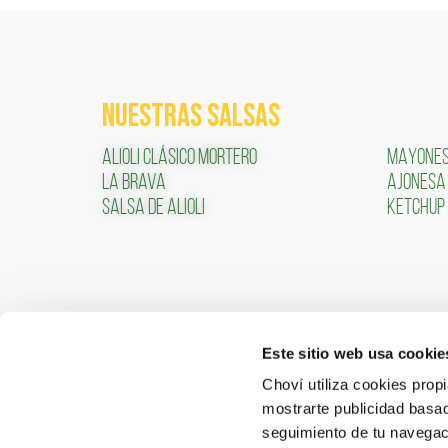
NUESTRAS SALSAS
ALIOLI CLÁSICO MORTERO
MAYONE
LA BRAVA
AJONESA
SALSA DE ALIOLI
KETCHUP
Este sitio web usa cookie
CONTACTO
ÁREA 
Choví utiliza cookies prop
mostrarte publicidad basad
ACCEDER
Contactar
seguimiento de tu navegaci