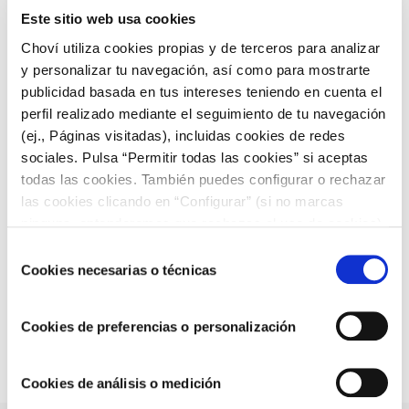
Este sitio web usa cookies
Choví utiliza cookies propias y de terceros para analizar
y personalizar tu navegación, así como para mostrarte
publicidad basada en tus intereses teniendo en cuenta el
perfil realizado mediante el seguimiento de tu navegación
(ej., Páginas visitadas), incluidas cookies de redes
sociales. Pulsa “Permitir todas las cookies” si aceptas
todas las cookies. También puedes configurar o rechazar
RECETAS CON ALIOLI
las cookies clicando en “Configurar” (si no marcas
ninguna, entenderemos que rechazas el uso de cookies)
u obtener más información en nuestra
POLÍTICA DE
Selección
Tosta de huevos revueltos con aguacate y
COOKIES
.
Cookies necesarias o técnicas
de
Allioli Choví
consentimiento
Cookies de preferencias o personalización
Cookies de análisis o medición