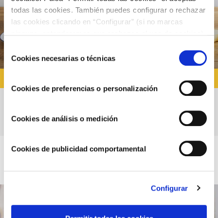
todas las cookies. También puedes configurar o rechazar
las cookies clicando en “Configurar” (si no marcas
ninguna, entenderemos que rechazas el uso de cookies)
u obtener más información en nuestra
POLÍTICA DE
Selección
COOKIES
.
Cookies necesarias o técnicas
de
consentimiento
RECETAS CON SALSA BRAVA
Cookies de preferencias o personalización
Arroz a la cubana picante
Cookies de análisis o medición
Cookies de publicidad comportamental
Configurar