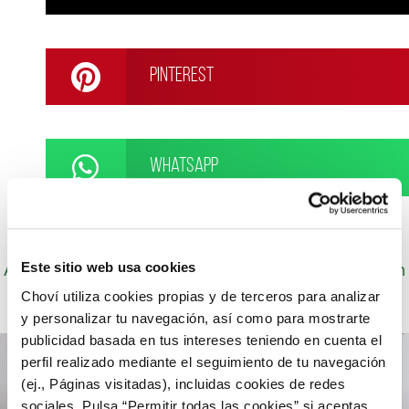
Pinterest
WhatsApp
Autor: Cocineros de Choví, expertos en recetas con
Este sitio web usa cookies
salsas para el disfrute.
Choví utiliza cookies propias y de terceros para analizar
y personalizar tu navegación, así como para mostrarte
publicidad basada en tus intereses teniendo en cuenta el
perfil realizado mediante el seguimiento de tu navegación
(ej., Páginas visitadas), incluidas cookies de redes
sociales. Pulsa “Permitir todas las cookies” si aceptas