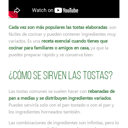
Cada vez son más populares las tostas elaboradas
: son
fáciles de cocinar y pueden contener ingredientes muy
variados. Es una
receta esencial cuando tienes que
cocinar para familiares o amigos en casa,
ya que la
puedes preparar rápido y se conserva bien.
¿Cómo se sirven las tostas?
Las tostas comunes se suelen hacer con
rebanadas de
pan a medias y se distribuyen ingredientes variados
.
Puedes servirla solo con el pan tostado o con el pan y
los ingredientes horneados también.
Las combinaciones de ingredientes son infinitas, pero lo