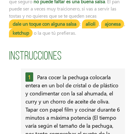
que seguro
no puede faltar es una buena salsa
. El pan
puede ser a veces muy traicionero, si vas a servir las
tostas y no quieres que se te queden secas
dale un toque con alguna salsa
:
alioli
,
ajonesa
,
ketchup
o la que tú prefieras.
Instrucciones
Para cocer la pechuga colocarla
entera en un bol de cristal o de plástico
y condimentar con la sal ahumada, el
curry y un chorro de aceite de oliva.
Tapar con papel film y cocinar durante 6
minutos a máxima potencia (El tiempo
varía según el tamaño de la pechuga,
por tanto comprobar el punto de la