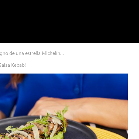
gno de una estrella Michelín…
 Salsa Kebab!