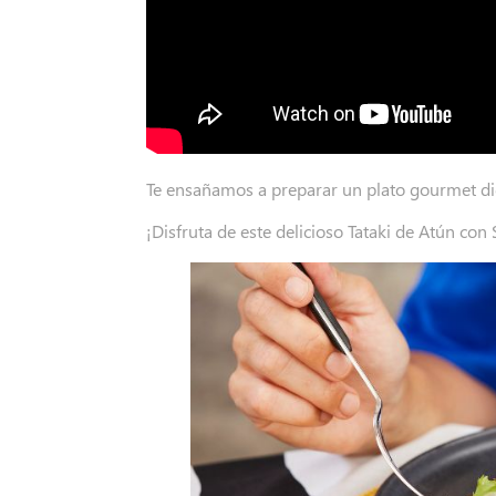
Te ensañamos a preparar un plato gourmet di
¡Disfruta de este delicioso Tataki de Atún con