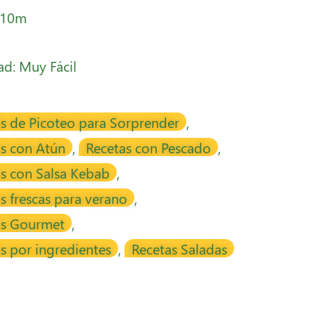
 10m
tad: Muy Fácil
s de Picoteo para Sorprender
,
as con Atún
,
Recetas con Pescado
,
s con Salsa Kebab
,
s frescas para verano
,
as Gourmet
,
s por ingredientes
,
Recetas Saladas