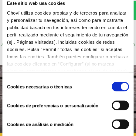
Este sitio web usa cookies
WhatsApp
Choví utiliza cookies propias y de terceros para analizar
y personalizar tu navegación, así como para mostrarte
publicidad basada en tus intereses teniendo en cuenta el
perfil realizado mediante el seguimiento de tu navegación
Autor: Cocineros de Choví, expertos en recetas con
(ej., Páginas visitadas), incluidas cookies de redes
salsas para el disfrute.
sociales. Pulsa “Permitir todas las cookies” si aceptas
todas las cookies. También puedes configurar o rechazar
las cookies clicando en “Configurar” (si no marcas
ninguna, entenderemos que rechazas el uso de cookies)
u obtener más información en nuestra
POLÍTICA DE
Selección
COOKIES
.
Cookies necesarias o técnicas
de
consentimiento
Cookies de preferencias o personalización
Cookies de análisis o medición