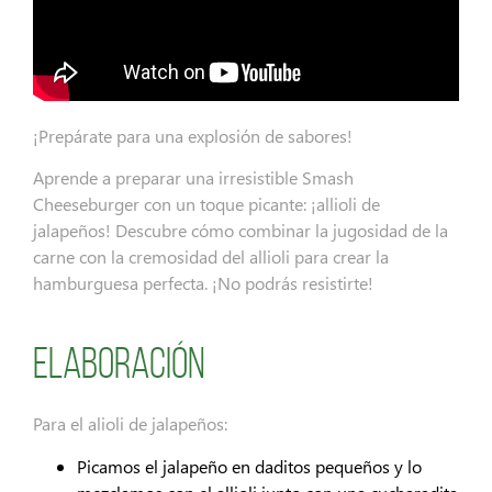
¡Prepárate para una explosión de sabores!
Aprende a preparar una irresistible Smash
Cheeseburger con un toque picante: ¡allioli de
jalapeños! Descubre cómo combinar la jugosidad de la
carne con la cremosidad del allioli para crear la
hamburguesa perfecta. ¡No podrás resistirte!
Elaboración
Para el alioli de jalapeños:
Picamos el jalapeño en daditos pequeños y lo