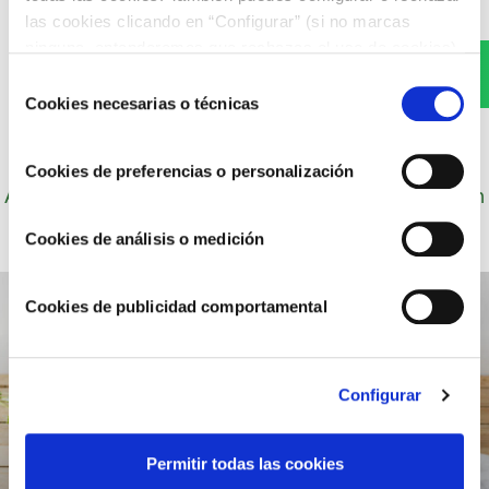
las cookies clicando en “Configurar” (si no marcas
ninguna, entenderemos que rechazas el uso de cookies)
WhatsApp
u obtener más información en nuestra
POLÍTICA DE
Selección
COOKIES
.
Cookies necesarias o técnicas
de
consentimiento
Cookies de preferencias o personalización
Autor: Cocineros de Choví, expertos en recetas con
salsas para el disfrute.
Cookies de análisis o medición
Cookies de publicidad comportamental
Configurar
Permitir todas las cookies