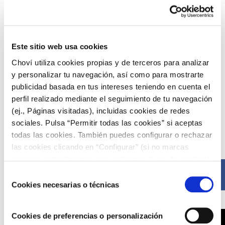
Si has probado la receta ¡Déjanos tu
opinión!
USER REVIEW
Este sitio web usa cookies
5
(
3
votes)
Choví utiliza cookies propias y de terceros para analizar
y personalizar tu navegación, así como para mostrarte
publicidad basada en tus intereses teniendo en cuenta el
perfil realizado mediante el seguimiento de tu navegación
(ej., Páginas visitadas), incluidas cookies de redes
sociales. Pulsa “Permitir todas las cookies” si aceptas
Compártelo ahora
todas las cookies. También puedes configurar o rechazar
las cookies clicando en “Configurar” (si no marcas
ninguna, entenderemos que rechazas el uso de cookies)
u obtener más información en nuestra
POLÍTICA DE
Facebook
Selección
COOKIES
.
Cookies necesarias o técnicas
de
consentimiento
Cookies de preferencias o personalización
X