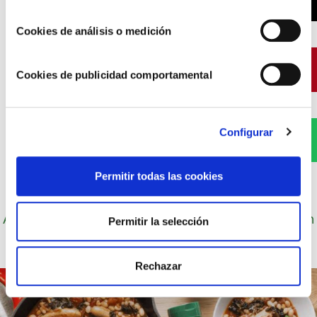
Cookies de análisis o medición
Pinterest
Cookies de publicidad comportamental
Configurar
WhatsApp
Permitir todas las cookies
Autor: Cocineros de Choví, expertos en recetas con
Permitir la selección
salsas para el disfrute.
Rechazar