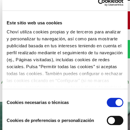
Pinterest
Este sitio web usa cookies
Choví utiliza cookies propias y de terceros para analizar
y personalizar tu navegación, así como para mostrarte
publicidad basada en tus intereses teniendo en cuenta el
WhatsApp
perfil realizado mediante el seguimiento de tu navegación
(ej., Páginas visitadas), incluidas cookies de redes
sociales. Pulsa “Permitir todas las cookies” si aceptas
todas las cookies. También puedes configurar o rechazar
Autor: Cocineros de Choví, expertos en recetas con
las cookies clicando en “Configurar” (si no marcas
salsas para el disfrute.
ninguna, entenderemos que rechazas el uso de cookies)
u obtener más información en nuestra
POLÍTICA DE
Selección
COOKIES
.
Cookies necesarias o técnicas
de
consentimiento
Cookies de preferencias o personalización