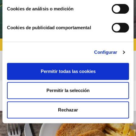
Cookies de análisis o medición
Cookies de publicidad comportamental
RECETAS CON ALIOLI
Configurar
Ensalada de patata con Salsa César
Permitir todas las cookies
Permitir la selección
Rechazar