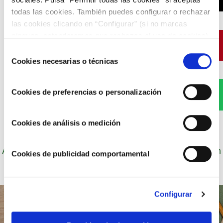
todas las cookies. También puedes configurar o rechazar
las cookies clicando en “Configurar” (si no marcas
ninguna, entenderemos que rechazas el uso de cookies)
Pinterest
u obtener más información en nuestra
POLÍTICA DE
Selección
COOKIES
.
Cookies necesarias o técnicas
de
consentimiento
Cookies de preferencias o personalización
WhatsApp
Cookies de análisis o medición
Autor: Cocineros de Choví, expertos en recetas con
Cookies de publicidad comportamental
salsas para el disfrute.
Configurar