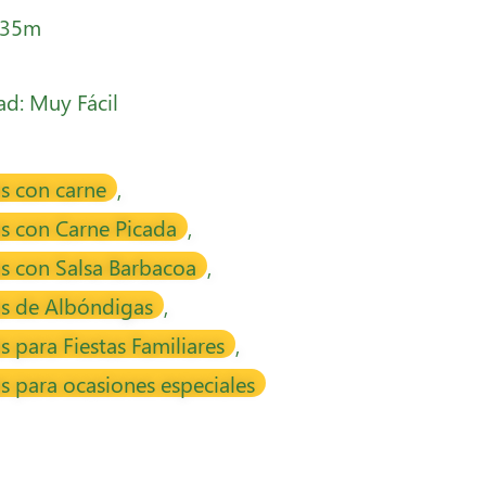
 35m
tad: Muy Fácil
s con carne
,
s con Carne Picada
,
s con Salsa Barbacoa
,
as de Albóndigas
,
s para Fiestas Familiares
,
s para ocasiones especiales