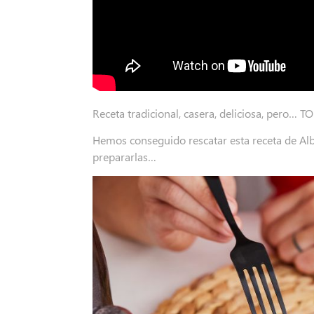
Receta tradicional, casera, deliciosa, pero… T
Hemos conseguido rescatar esta receta de Al
prepararlas…