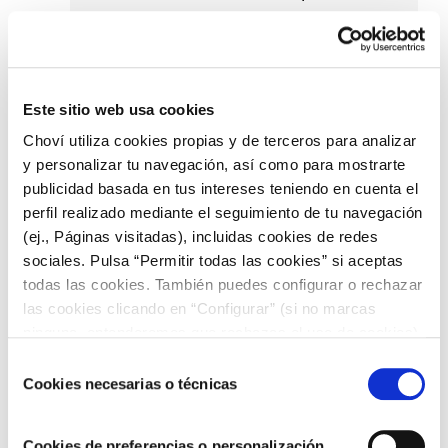
Precalentar el horno a 180º e
introducir la tarta durante una hora
aproximadamente. Es necesario
Este sitio web usa cookies
comprobar si está lista con un palillo y
Choví utiliza cookies propias y de terceros para analizar
que salga seco, sin manchar por la
y personalizar tu navegación, así como para mostrarte
publicidad basada en tus intereses teniendo en cuenta el
mezcla de la tarta.
perfil realizado mediante el seguimiento de tu navegación
(ej., Páginas visitadas), incluidas cookies de redes
Dejar templar y cubrir con una
sociales. Pulsa “Permitir todas las cookies” si aceptas
capa fina de mermelada al gusto, le da
todas las cookies. También puedes configurar o rechazar
las cookies clicando en “Configurar” (si no marcas
brillo y sabor.
ninguna, entenderemos que rechazas el uso de cookies)
u obtener más información en nuestra
POLÍTICA DE
Selección
Terminar de enfriar en el frigorífico
COOKIES
.
Cookies necesarias o técnicas
de
unas tres horas.
consentimiento
Cookies de preferencias o personalización